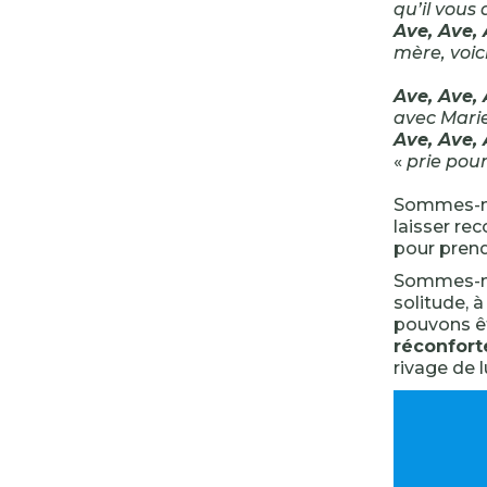
qu’il vous 
Ave, Ave,
mère, voici
Ave, Ave,
avec Marie
Ave, Ave,
«
prie pou
Sommes-nou
laisser re
pour prend
Sommes-nou
solitude, 
pouvons ê
réconfort
rivage de l