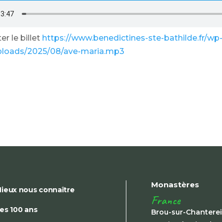
r le billet
https://www.benedictines-ste-bathilde.fr/wp
ploads/2025/08/ave-maria.mp3
Monastères
ieux nous connaître
France
es 100 ans
Brou-sur-Chantere