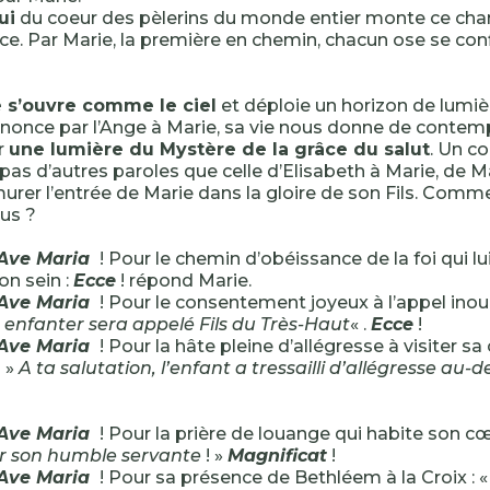
ui
du coeur des pèlerins du monde entier monte ce cha
ce. Par Marie, la première en chemin, chacun ose se conf
ie s’ouvre comme le ciel
et déploie un horizon de lumiè
nnonce par l’Ange à Marie, sa vie nous donne de contemp
r
une lumière du Mystère de la grâce du salut
. Un co
 pas d’autres paroles que celle d’Elisabeth à Marie, de M
rer l’entrée de Marie dans la gloire de son Fils. Comm
ous ?
 Ave Maria
! Pour le chemin d’obéissance de la foi qui lui
on sein :
Ecce
! répond Marie.
 Ave Maria
! Pour le consentement joyeux à l’appel inouï
 enfanter sera appelé Fils du Très-Haut
« .
Ecce
!
 Ave Maria
! Pour la hâte pleine d’allégresse à visiter sa
: »
A ta salutation, l’enfant a tressailli d’allégresse au
 Ave Maria
! Pour la prière de louange qui habite son cœ
r son humble servante
! »
Magnificat
!
 Ave Maria
! Pour sa présence de Bethléem à la Croix : 