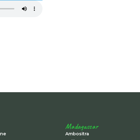
-
Madagascar
ine
Ambositra