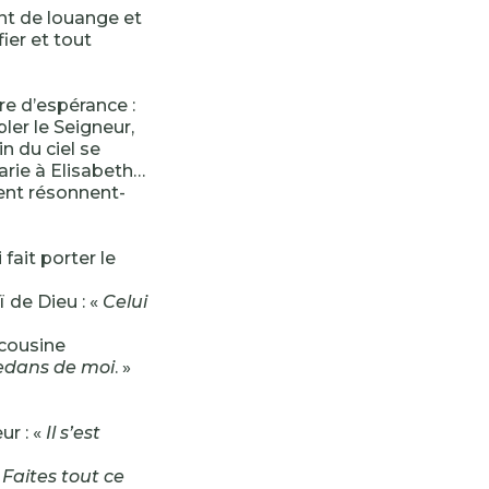
nt de louange et
ier et tout
re d’espérance :
ler le Seigneur,
in du ciel se
arie à Elisabeth…
ent résonnent-
 fait porter le
 de Dieu : «
Celui
 cousine
-dedans de moi
. »
ur : «
Il s’est
«
Faites tout ce