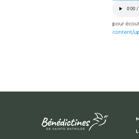
pour écoute
content/u
M
L