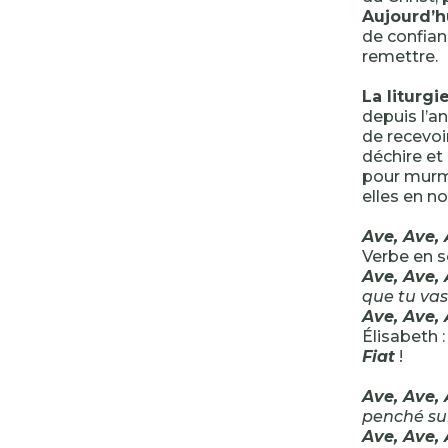
Aujourd’h
de confian
remettre.
La liturg
depuis l’a
de recevoi
déchire et
pour murmu
elles en n
Ave, Ave,
Verbe en s
Ave, Ave,
que tu vas
Ave, Ave,
Élisabeth 
Fiat
!
Ave, Ave,
penché su
Ave, Ave,