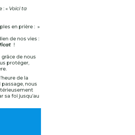
 : «
Voici ta
ples en prière : »
ien de nos vies :
icat
!
a grâce de nous
s protéger,
re.
’heure de la
d passage, nous
stérieusement
r sa foi jusqu’au