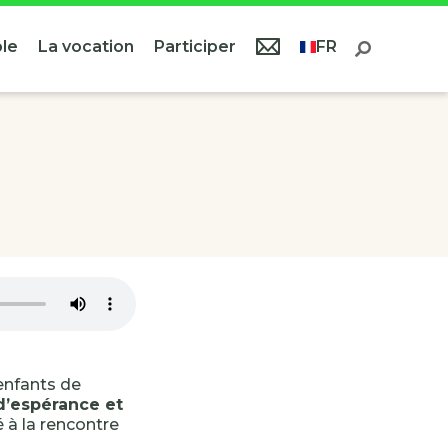
le
La vocation
Participer
FR
enfants de
 d’espérance et
lé à la rencontre