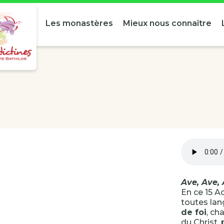
Les monastères
Mieux nous connaître
Ave, Ave, 
En ce 15 
toutes lan
de foi
, ch
du Christ, 