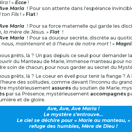
dira
! »
Ecce
!
 Ave Maria
! Pour son attente dans l’espérance invincible
 ton Fils
! »
Fiat
!
 Ave Maria
! Pour sa force maternelle qui garde les disci
, la mère de Jésus.
»
Fiat
!
 Ave Maria
! Pour sa douceur secrète, discrète au quotid
r nous, maintenant et à l’heure de notre mort
! »
Magnif
s prêts, là ? Un pas depuis ce seuil pour demander l
couvrir du Manteau de Marie,
immense manteau pour nou
re soin de chacun, pour nous garder au secret du Mystè
s prêts, là ? Le coeur en éveil pour tenir la frange ? A l
à l’heure des solitudes, comme devant l’inconnu du gran
tre mystérieusement
assurés
du soutien de Marie, my
és
par sa Présence, mystérieusement
accompagnés
pa
umière et de gloire.
Ave, Ave, Ave Maria !
Le mystère s’entrouve…
Le ciel se déchire pour « Marie au manteau, »
refuge des humbles, Mère de Dieu !