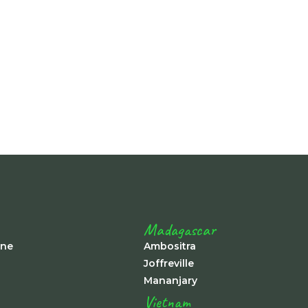
-
Madagascar
ine
Ambositra
Joffreville
Mananjary
Vietnam