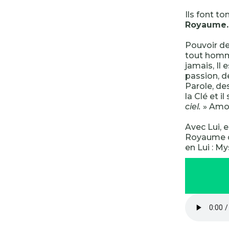
Ils font to
Royaume.
Pouvoir des
tout homme,
jamais, Il 
passion, d
Parole, de
la Clé et i
ciel.
» Amou
Avec Lui, e
Royaume qu
en Lui : M