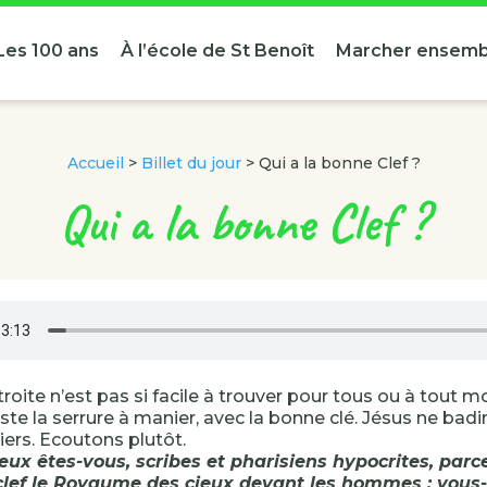
Les 100 ans
À l’école de St Benoît
Marcher ensemb
Accueil
>
Billet du jour
>
Qui a la bonne Clef ?
Qui a la bonne Clef ?
troite n’est pas si facile à trouver pour tous ou à tout
este la serrure à manier, avec la bonne clé. Jésus ne bad
iers. Ecoutons plutôt.
eux êtes-vous, scribes et pharisiens hypocrites, parc
clef le Royaume des cieux devant les hommes ; vou