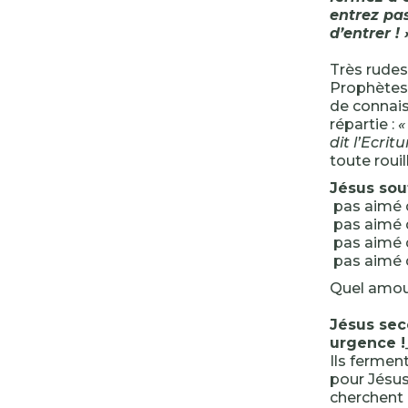
entrez pas
d’entrer ! 
Très rudes 
Prophètes, 
de connai
répartie :
«
dit l’Ecritu
toute rouil
Jésus souf
pas aimé d
pas aimé d
pas aimé d
pas aimé d
Quel amou
Jésus seco
urgence !
Ils ferment
pour Jésus.
cherchent 