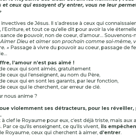
 et ceux qui essayent d’y entrer, vous ne leur perme
»
invectives de Jésus. Il s’adresse à ceux qui connaissaient
l’Ecriture, et tout ce qu’elle dit pour avoir la vie éternell
ssance de pouvoir, non de coeur, d’amour… Souvenons-
 Aimer Dieu et aimer son prochain comme soi-même, vo
re. »
Passage à vivre du pouvoir au coeur, passage de fe
le…
fre, l’amour n’est pas aimé !
e ceux qui sont aimés, gratuitement
e ceux qui l’enseignent, au nom du Père,
e ceux qui en sont les garants, par leur fonction,
e ceux qui le cherchent, car erreur de clé.
r nous anime ?
ue violemment ses détracteurs, pour les réveiller, p
_
 à clef le Royaume pour eux, c’est déjà triste, mais aux au
 Par ce qu’ils enseignent, ce qu’ils vivent,
ils empêchen
le Royaume, ceux qui cherchent à aimer,
d’entrer
.