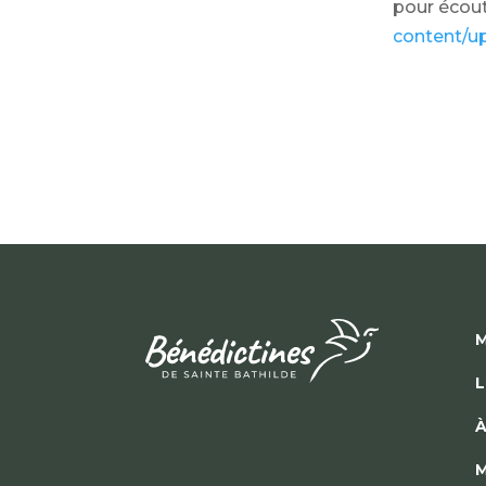
pour écoute
content/u
M
L
À
M