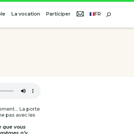
le
La vocation
Participer
FR
 moment… La porte
ine pas avec les
e que vous
s-mêmes n’y