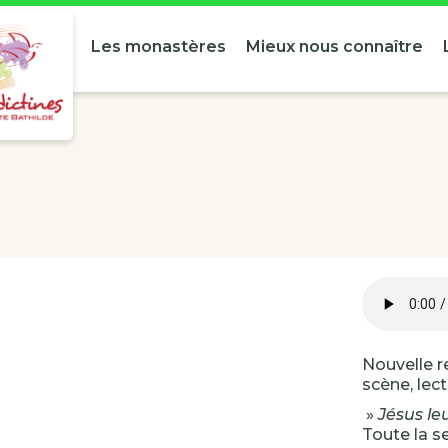
Les monastères
Mieux nous connaître
Nouvelle r
scène, lec
»
Jésus le
Toute la s