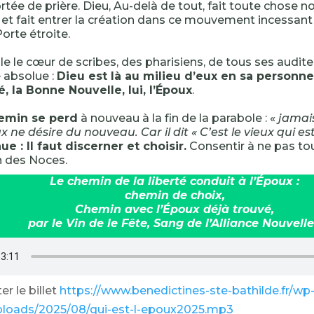
ortée de prière. Dieu, Au-delà de tout, fait toute chose nou
 et fait entrer la création dans ce mouvement incessan
orte étroite.
lle le cœur de scribes, des pharisiens, de tous ses audite
 absolue :
Dieu est là au milieu d’eux en sa personne. 
 la Bonne Nouvelle, lui, l’Époux
.
emin se perd
à nouveau à la fin de la parabole : «
jamais
x ne désire du nouveau. Car il dit « C’est le vieux qui es
nue : Il faut discerner et choisir.
Consentir à ne pas tout
in des Noces.
Le chemin de la liberté conduit à l’Époux :
chemin de choix,
Chemin avec l’Époux déjà trouvé,
par le Vin de le Fête, Sang de l’Alliance Nouvelle
r le billet
https://www.benedictines-ste-bathilde.fr/wp
ploads/2025/08/qui-est-l-epoux2025.mp3