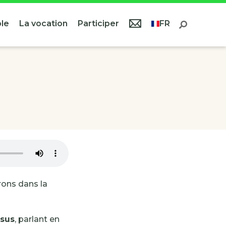
le
La vocation
Participer
FR
rons dans la
sus
, parlant en