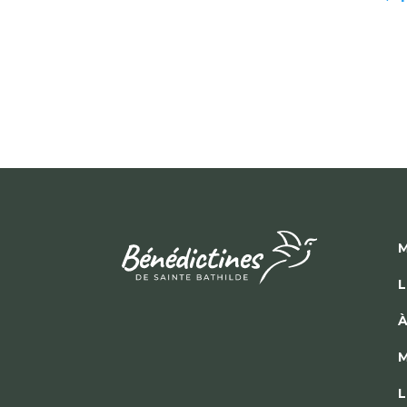
M
L
À
M
L