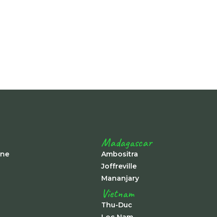
Madagascar
ine
Ambositra
Joffreville
Mananjary
Vietnam
Thu-Duc
Loc Nam