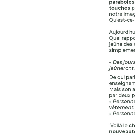
paraboles
touches
p
notre imag
Qu’est-ce-
Aujourd’hui
Quel rappo
jeûne des 
simpleme
«
Des jours
jeûneront.
De qui par
enseigneme
Mais son au
par deux p
« Personn
vêtement.
« Personne
Voilà le
ch
nouveauté