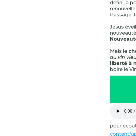
défini, à p
renouvelle
Passage, P
Jésus évei
nouveauté
Nouveauté,
Mais le
ch
du vin vieu
liberté à 
boire le V
pour écoute
content/u