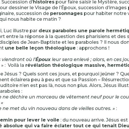
. Succession d’
histoires
pour faire saisir le Mystère, su
our dessiner le Visage de l’Époux, succession d’images
inaire, succession de
personnages
pour habiter notre 
qui nous habite ce matin ?
, Luc illustre par
deux paraboles une parole herméti
rt entre la réponse à la question des pharisiens et des s
disciples de Jean-Baptiste et les paraboles ? Il nous do
nt
une belle leçon théologique
: approchons !
 viendront où l’
Époux
leur sera enlevé ; alors, en ces jour
» : Voilà la
révélation théologique massive, herméti
le Jésus ? Quels sont ces jours, et pourquoi jeûner ? Q
nt éclairera peu à peu et que sa Passion – Résurrectio
ditoire n’en est pas là, nous non plus. Alors, Jésus illu
araboles :
e ne déchire un morceau de vêtement neuf pour le cou
 «
 ne met du vin nouveau dans de vieilles outres. »
:
emin pour lever le voile
: du nouveau arrive. Jésus est
 absolue qui va faire éclater tout ce qui tenait Di