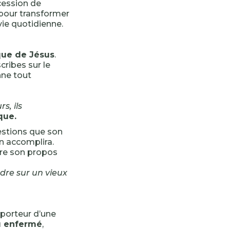
ccession de
 pour transformer
vie quotidienne.
que de Jésus
.
cribes sur le
nne tout
s, ils
que.
uestions que son
n accomplira.
stre son propos
dre sur un vieux
 porteur d’une
eu enfermé
,