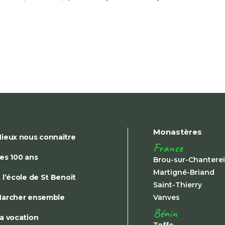
Monastères
ieux nous connaître
France
es 100 ans
Brou-sur-Chantere
Martigné-Briand
 l’école de St Benoît
Saint-Thierry
archer ensemble
Vanves
Bénin
a vocation
Toffo