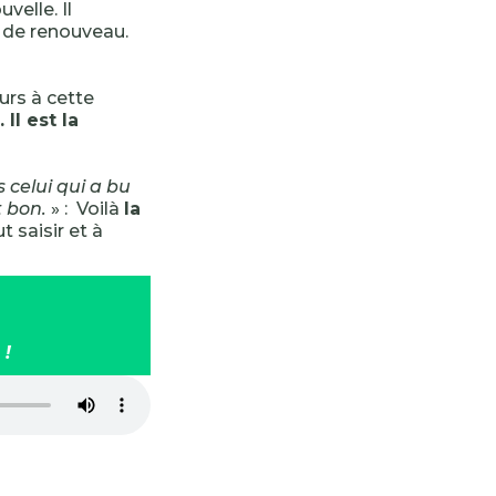
velle. Il
t de renouveau.
urs à cette
Il est la
 celui qui a bu
t bon.
» : Voilà
la
 saisir et à
 !
-