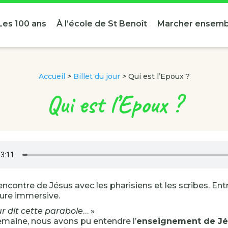
Les 100 ans
À l’école de St Benoît
Marcher ensemb
Accueil
>
Billet du jour
>
Qui est l’Epoux ?
Qui est l’Epoux ?
encontre de Jésus avec les pharisiens et les scribes. Ent
ture immersive.
ur dit cette parabole
… »
emaine, nous avons pu entendre l’
enseignement de Jé