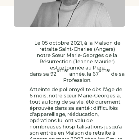
Le 05 octobre 2021, à la Maison de
retraite Saint-Charles (Angers)
notre Sœur Marie-Georges de la
Résurrection (Jeanne Maurier)
est retournée au Père
ème
ème
dans sa 92
année, la 67
de sa
Profession.
Atteinte de poliomyélite dès l’âge de
6 mois, notre sœur Marie-Georges a,
tout au long de sa vie, été durement
éprouvée dans sa santé : difficultés
d’appareillage, rééducation,
opérations lui ont valu de
nombreuses hospitalisations jusqu’à
son entrée en Maison de retraite à