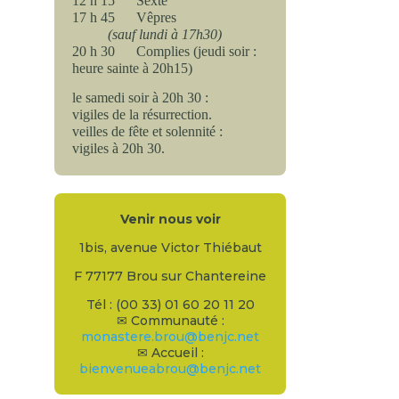
12 h 15 Sexte
17 h 45 Vêpres
(sauf lundi à 17h30)
20 h 30 Complies (jeudi soir :
heure sainte à 20h15)
le samedi soir à 20h 30 :
vigiles de la résurrection.
veilles de fête et solennité :
vigiles à 20h 30.
Venir nous voir
1bis, avenue Victor Thiébaut
F 77177 Brou sur Chantereine
Tél : (00 33) 01 60 20 11 20
✉ Communauté :
monastere.brou@benjc.net
✉ Accueil :
bienvenueabrou@benjc.net