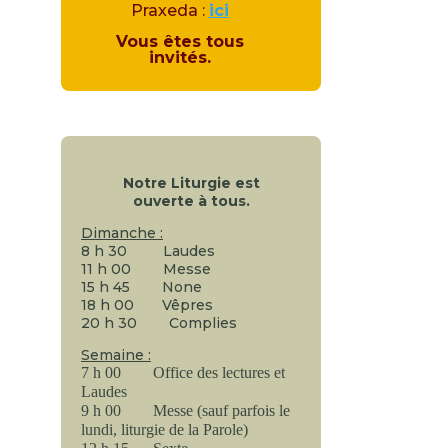
Praxeda :
ici
Vous êtes tous
invités.
Notre Liturgie est
ouverte à tous.
Dimanche :
8 h 30 Laudes
11 h 00 Messe
15 h 45 None
18 h 00 Vêpres
20 h 30 Complies
Semaine :
7 h 00 Office des lectures et
Laudes
9 h 00 Messe (sauf parfois le
lundi, liturgie de la Parole)