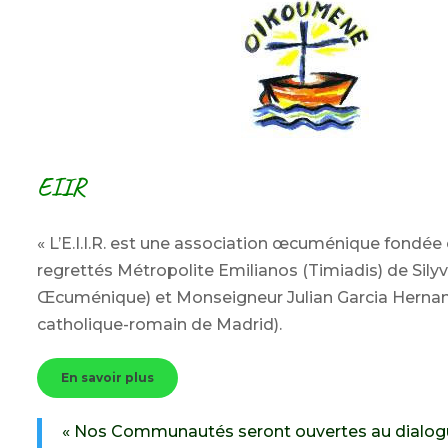
EIIR
« L’E.I.I.R. est une association œcuménique fondée 
regrettés Métropolite Emilianos (Timiadis) de Silyv
Œcuménique) et Monseigneur Julian Garcia Hernan
catholique-romain de Madrid).
En savoir plus
« Nos Communautés seront ouvertes au dialogu