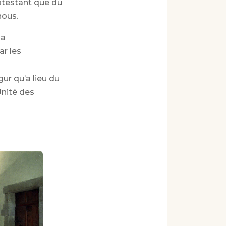
rotestant que du
nous.
la
ar les
ur qu’a lieu du
Unité des