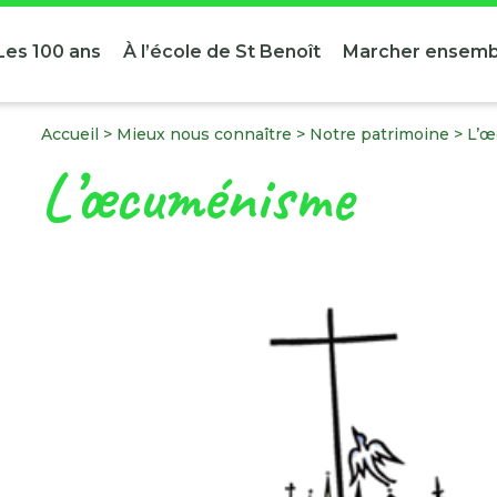
Les 100 ans
À l’école de St Benoît
Marcher ensemb
Accueil
>
Mieux nous connaître
>
Notre patrimoine
>
L’
L’œcuménisme