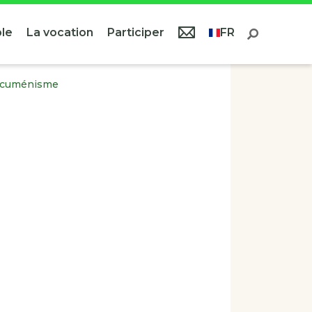
le
La vocation
Participer
FR
œcuménisme