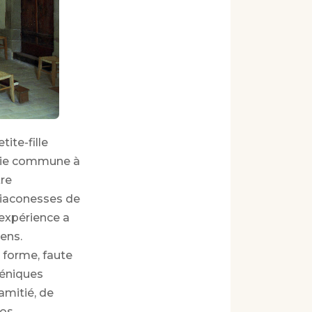
tite-fille
 vie commune à
tre
diaconesses de
 expérience a
ens.
 forme, faute
méniques
amitié, de
nos