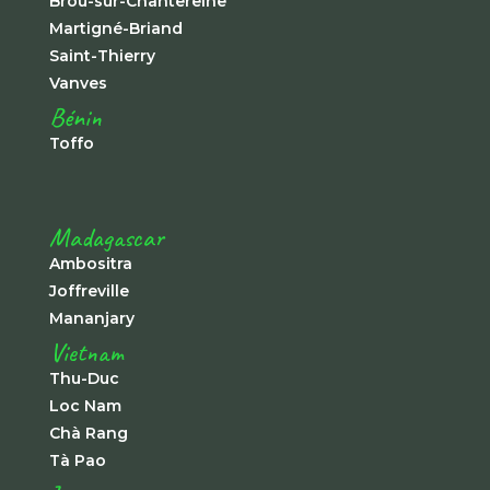
Brou-sur-Chantereine
Martigné-Briand
Saint-Thierry
Vanves
Bénin
Toffo
Madagascar
Ambositra
Joffreville
Mananjary
Vietnam
Thu-Duc
Loc Nam
Chà Rang
Tà Pao