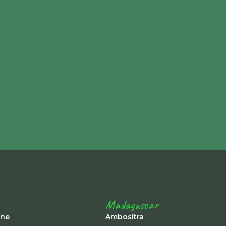
Madagascar
ine
Ambositra