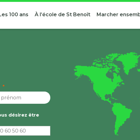
Les 100 ans
À l’école de St Benoît
Marcher ensemb
*
vous désirez être