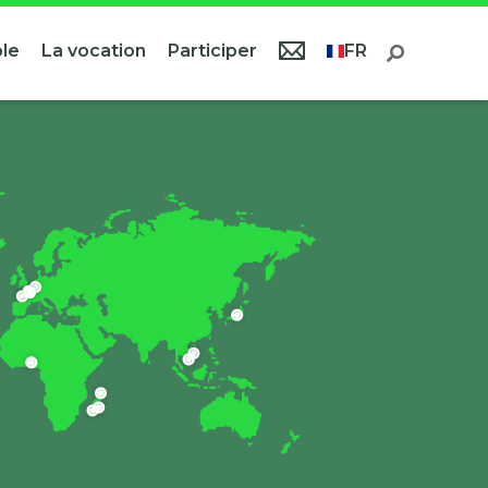
le
La vocation
Participer
FR