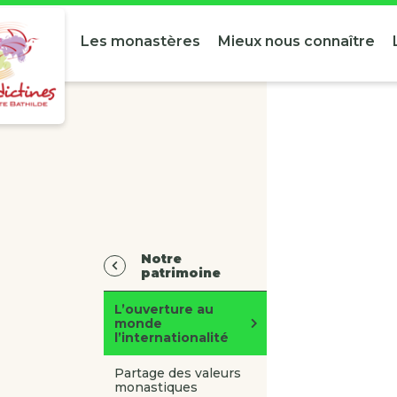
Les monastères
Mieux nous connaître
Notre
patrimoine
L’ouverture au
monde
l’internationalité
Partage des valeurs
monastiques