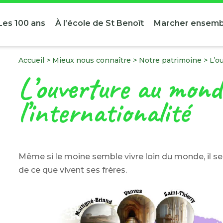
Les 100 ans
À l’école de St Benoît
Marcher ensemb
Accueil
>
Mieux nous connaître
>
Notre patrimoine
>
L’o
L’ouverture au mond
l’internationalité
Même si le moine semble vivre loin du monde, il se 
de ce que vivent ses frères.