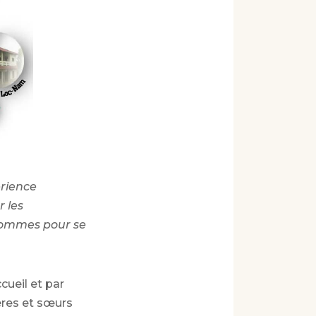
érience
 les
 hommes pour se
cueil et par
ères et sœurs