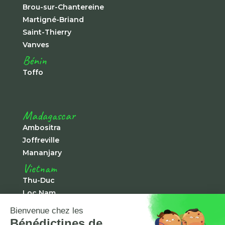
Brou-sur-Chantereine
Martigné-Briand
Saint-Thierry
Vanves
Bénin
Toffo
Madagascar
Ambositra
Joffreville
Mananjary
Vietnam
Thu-Duc
Loc Nam
Chà Rang
Tà Pao