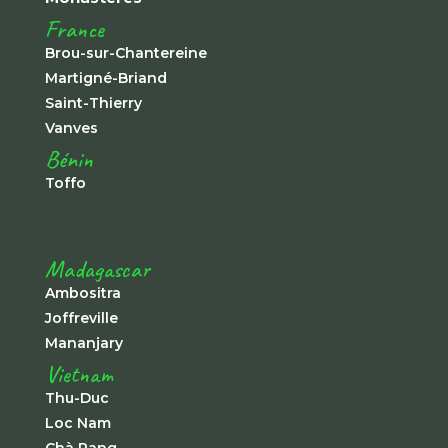
France
Brou-sur-Chantereine
Martigné-Briand
Saint-Thierry
Vanves
Bénin
Toffo
Madagascar
Ambositra
Joffreville
Mananjary
Vietnam
Thu-Duc
Loc Nam
Chà Rang