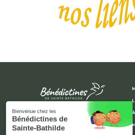
M
L
À
M