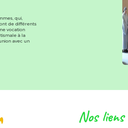
mmes, qui,
nt de différents
une vocation
tismale à la
 union avec un
Nos liens