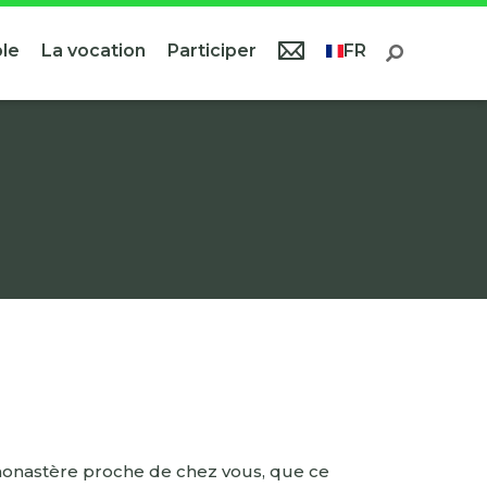
le
La vocation
Participer
FR
monastère proche de chez vous, que ce