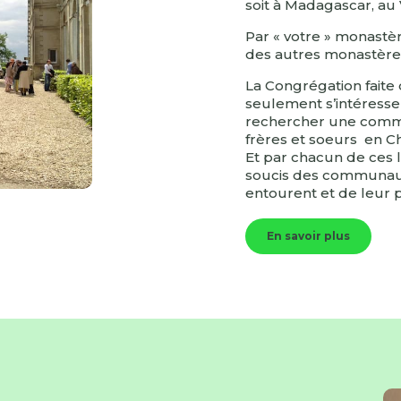
soit à Madagascar, au 
Par « votre » monastè
des autres monastères
La Congrégation faite 
seulement s’intéresse
rechercher une commu
frères et soeurs en Ch
Et par chacun de ces 
soucis des communaut
entourent et de leur p
En savoir plus