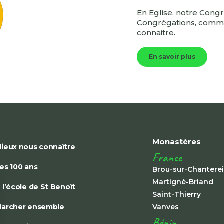
En Eglise, notre Congr
Congrégations, commun
connaitre.
En savoir plus
Monastères
ieux nous connaître
France
es 100 ans
Brou-sur-Chantere
Martigné-Briand
 l’école de St Benoît
Saint-Thierry
archer ensemble
Vanves
Bénin