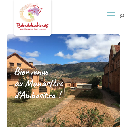
Bienvenue
au Monastère
d’Ambositra !