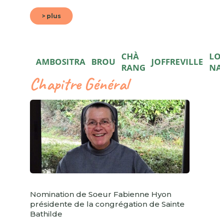
> plus
CHÀ
L
AMBOSITRA
BROU
JOFFREVILLE
RANG
N
Chapitre Général
Nomination de Soeur Fabienne Hyon
présidente de la congrégation de Sainte
Bathilde