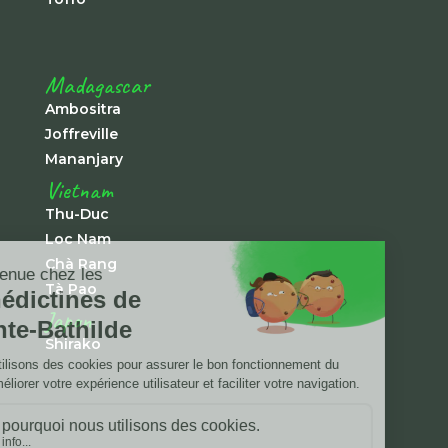
Madagascar
Ambositra
Joffreville
Mananjary
Vietnam
Thu-Duc
Loc Nam
Chà Rang
Tà Pao
Japon
Shirako