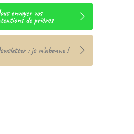
ous envoyer vos
ntentions de prières
ewsletter : je m’abonne !