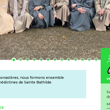
C
 monastères, nous formons ensemble
v
édictines de Sainte Bathilde.
S
d
M
ES