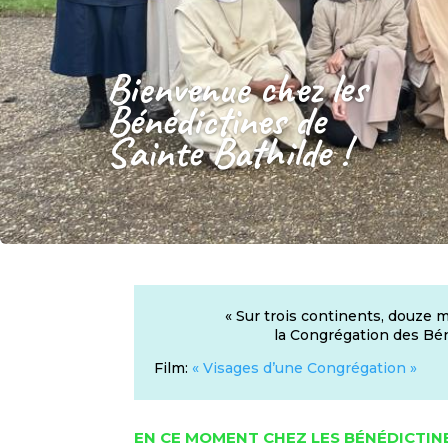
Bienvenue chez les
Bénédictines de
Sainte Bathilde !
« Sur trois continents, douze
la Congrégation des Bén
Film:
« Visages d’une Congrégation »
EN CE MOMENT CHEZ LES BÉNÉDICTIN