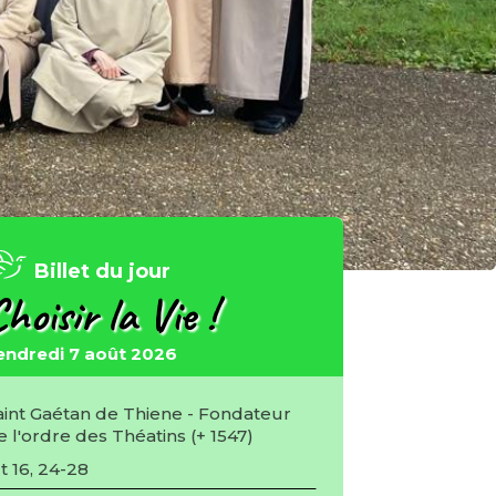
Billet du jour
hoisir la Vie !
endredi 7 août 2026
aint Gaétan de Thiene - Fondateur
e l'ordre des Théatins (+ 1547)
t 16, 24-28