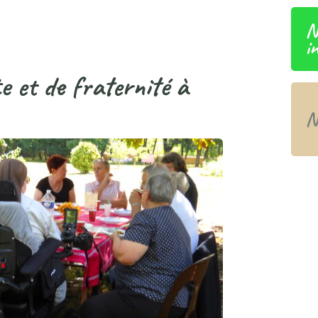
N
i
te et de fraternité à
N