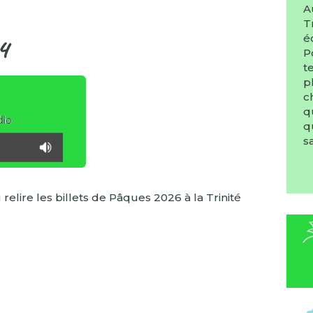
A
T
é
4
P
t
p
c
q
q
s
 relire les billets de Pâques 2026 à la Trinité