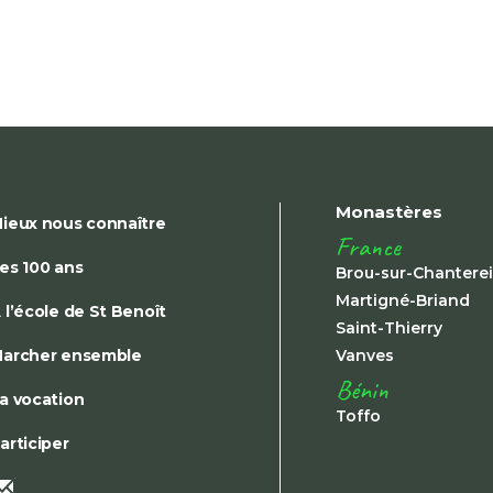
Monastères
ieux nous connaître
France
es 100 ans
Brou-sur-Chantere
Martigné-Briand
 l’école de St Benoît
Saint-Thierry
archer ensemble
Vanves
Bénin
a vocation
Toffo
articiper