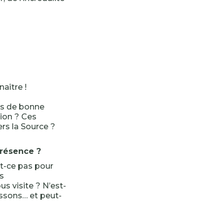
aître !
ars de bonne
tion ? Ces
ers la Source ?
Présence ?
st-ce pas pour
as
s visite ? N’est-
issons… et peut-