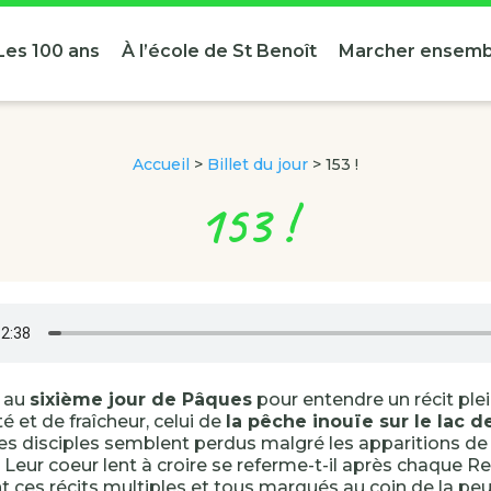
Les 100 ans
À l’école de St Benoît
Marcher ensemb
Accueil
>
Billet du jour
>
153 !
153 !
à au
sixième jour de Pâques
pour entendre un récit ple
é et de fraîcheur, celui de
la pêche inouïe sur le lac d
les disciples semblent perdus malgré les apparitions de
. Leur coeur lent à croire se referme-t-il après chaque 
t ces récits multiples et tous marqués au coin de la peur,