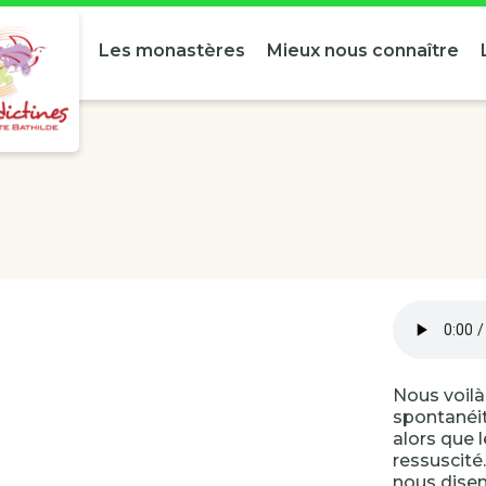
Les monastères
Mieux nous connaître
Nous voil
spontanéit
alors que 
ressuscité
nous disen