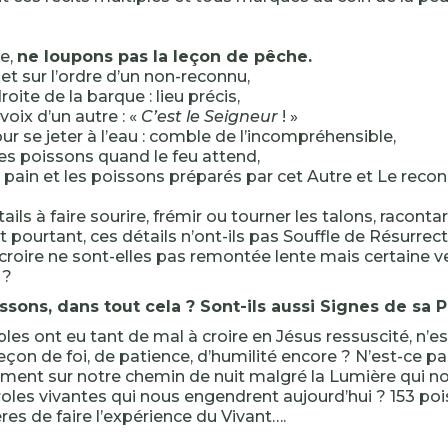
re,
ne loupons pas la leçon de pêche.
let sur l’ordre d’un non-reconnu,
droite de la barque : lieu précis,
 voix d’un autre : «
C’est le Seigneur
! »
ur se jeter à l’eau : comble de l’incompréhensible,
s poissons quand le feu attend,
pain et les poissons préparés par cet Autre et Le reconn
ils à faire sourire, frémir ou tourner les talons, racont
pourtant, ces détails n’ont-ils pas Souffle de Résurrec
 croire ne sont-elles pas remontée lente mais certaine v
 ?
ssons, dans tout cela ? Sont-ils aussi Signes de sa 
iples ont eu tant de mal à croire en Jésus ressuscité, n’e
eçon de foi, de patience, d’humilité encore ? N’est-ce p
ent sur notre chemin de nuit malgré la Lumière qui nou
oles vivantes qui nous engendrent aujourd’hui ? 153 po
res de faire l’expérience du Vivant….