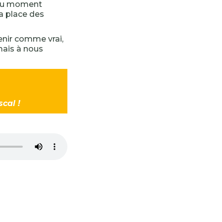
s au moment
la place des
tenir comme vrai,
mais à nous
scal !
-