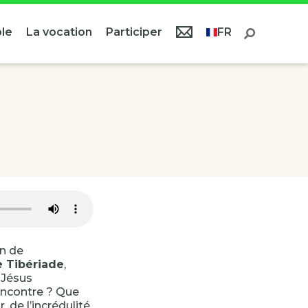
le
La vocation
Participer
FR
in de
e Tibériade
,
 Jésus
Rencontre ? Que
 de l’incrédulité