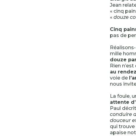
Jean relat
« cinq pain
«
douze cor
Cinq pain
pas de pert
Réalisons-
mille hom
douze pan
Rien n’est 
au rende
voie de
l’
nous invite
La foule, 
attente d
Paul décri
conduire d
douceur et
qui trouve
apaise not