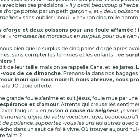
e avec bien des précisions, «
il y avait beaucoup d’herbe
s d’orge portés par un petit garçon », et «
deux poisson
beilles
» sans oublier l’inouï : « environ cinq mille homm
s d’orge et deux poissons pour une foule affamée !
e : « r
amassez les morceaux en surplus, pour que rien 
nous bien que le surplus de cinq pains d’orge après avoi
mes, sans compter les femmes et les enfants…
ce surp
iers !
dit de leur taille, mais on se rappelle Cana, et les jarres.
L
z-vous de ce dimanche
. Prenons-la dans nos bagages 
amour inouï qui nous nourrit, nous abreuve, nous pro
 à la JO : Joie offerte.
une grande foule s’anime et suit jésus, foule mue par un
’espérance et d’amour
. Attente qui creuse les sentime
t avec fougue : «
en prison
à cause du Seigneur
, je vou
e manière digne de votre vocation : ayez beaucoup d’h
 de patience, supportez -vous les uns les autres avec 
 écho dans un saut de foi à vivre. Où trouver aujourd’hui
re faim ?