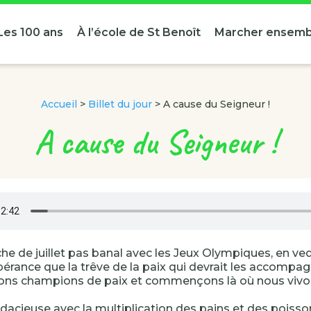
Les 100 ans
À l’école de St Benoît
Marcher ensemb
Accueil
>
Billet du jour
>
A cause du Seigneur !
A cause du Seigneur !
e de juillet pas banal avec les Jeux Olympiques, en ve
érance que la trêve de la paix qui devrait les accompagn
ons champions de paix et commençons là où nous vivon
udacieuse avec la multiplication des pains et des poisso