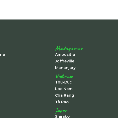
Madagascar
ine
Ambositra
Joffreville
Mananjary
Vietnam
Thu-Duc
Loc Nam
Chà Rang
Tà Pao
Japon
Shirako