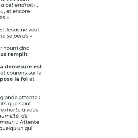
 à cet endroit
« ,
s
« , et encore
es »
Et Jésus ne veut
ne se perde.
«
r nourri cinq
lus remplit
a démesure est
et courons sur la
pose la foi
et
e grande attente
:
nts que saint
s exhorte à vous
umilité, de
amour.
» Attente
 quelqu’un qui