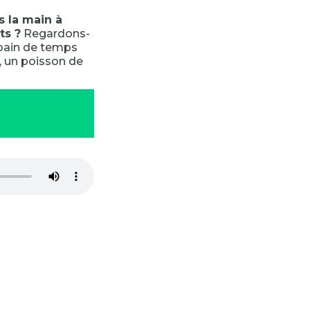
s la main à
ts ?
Regardons-
n pain de temps
, un poisson de
-