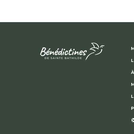
M
L
À
M
L
P