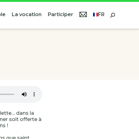
le
La vocation
Participer
FR
dette… dans la
er soit offerte à
s !
ns que saint