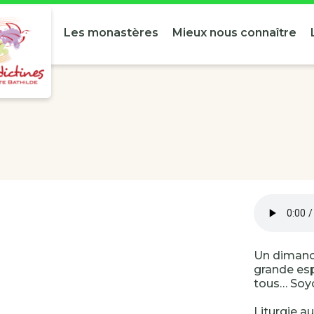
Les monastères
Mieux nous connaître
Un dimanch
grande esp
tous… Soy
Liturgie a