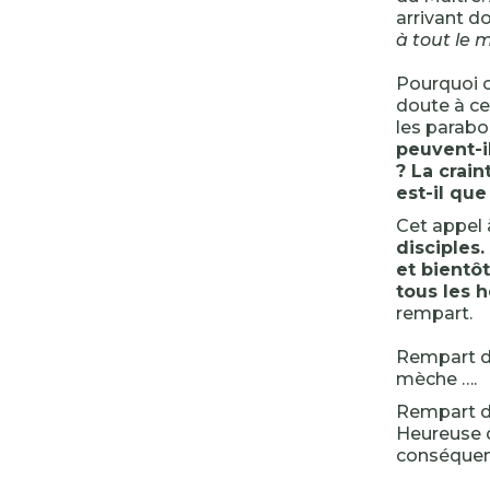
arrivant do
à tout le 
Pourquoi 
doute à ce
les parabo
peuvent-il
? La crain
est-il que
Cet appel 
disciples.
et bientôt
tous les
rempart.
Rempart 
mèche ….
Rempart d’
Heureuse q
conséquen