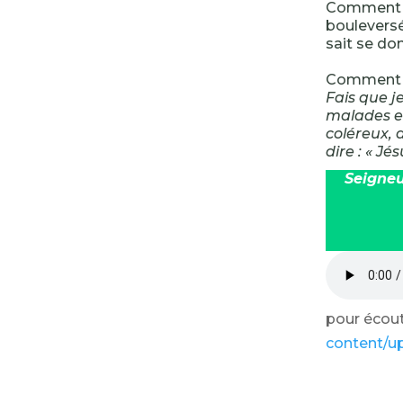
Comment 
bouleversé
sait se do
Comment fa
Fais que j
malades et
coléreux, 
dire : « Jé
Seigneu
pour écoute
content/u