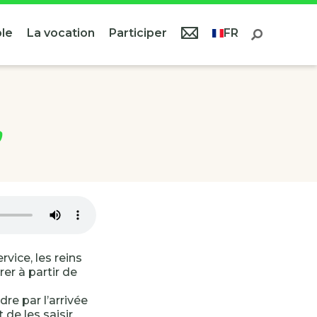
le
La vocation
Participer
FR
rvice, les reins
rer à partir de
re par l’arrivée
 de les saisir