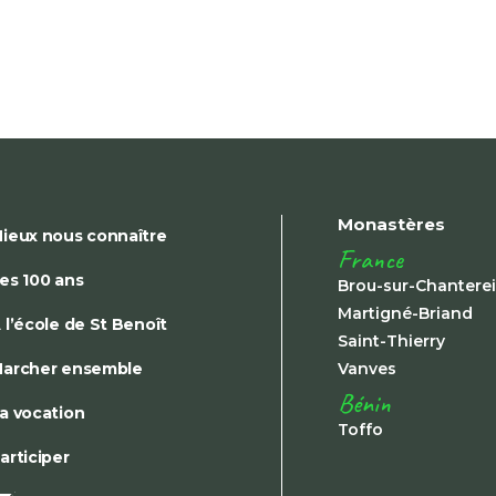
Monastères
ieux nous connaître
France
es 100 ans
Brou-sur-Chantere
Martigné-Briand
 l’école de St Benoît
Saint-Thierry
archer ensemble
Vanves
Bénin
a vocation
Toffo
articiper