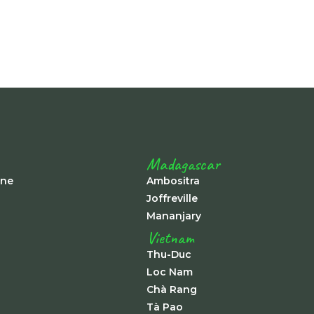
Madagascar
ine
Ambositra
Joffreville
Mananjary
Vietnam
Thu-Duc
Loc Nam
Chà Rang
Tà Pao