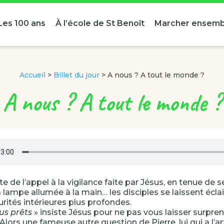
Les 100 ans
À l’école de St Benoît
Marcher ensemb
Accueil
>
Billet du jour
>
A nous ? A tout le monde ?
A nous ? A tout le monde ?
te de l’appel à la vigilance faite par Jésus, en tenue de se
a lampe allumée à la main… les disciples se laissent éclai
urités intérieures plus profondes.
us prêts
» insiste Jésus pour ne pas vous laisser surprend
Alors une fameuse autre question de Pierre, lui qui a l’art