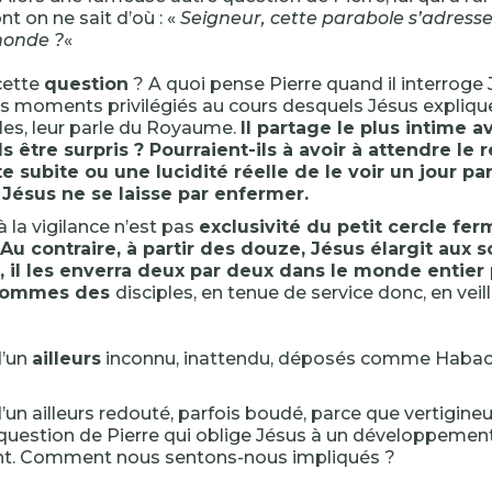
nt on ne sait d’où : «
Seigneur, cette parabole s’adresse-
monde ?
«
cette
question
? A quoi pense Pierre quand il interroge
s moments privilégiés au cours desquels Jésus explique
les, leur parle du Royaume.
Il partage le plus intime a
s être surpris ? Pourraient-ils à avoir à attendre le 
te subite ou une lucidité réelle de le voir un jour par
 Jésus ne se laisse par enfermer.
à la vigilance n’est pas
exclusivité du petit cercle fe
 Au contraire, à partir des douze, Jésus élargit aux
, il les enverra deux par deux dans le monde entier 
 hommes des
disciples, en tenue de service donc, en veill
d’un
ailleurs
inconnu, inattendu, déposés comme Habac
un ailleurs redouté, parfois boudé, parce que vertigineux
uestion de Pierre qui oblige Jésus à un développement
t. Comment nous sentons-nous impliqués ?