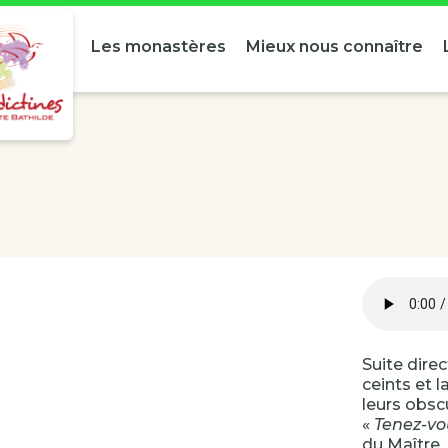
Les monastères
Mieux nous connaître
Suite direc
ceints et l
leurs obsc
«
Tenez-vo
du Maître. 