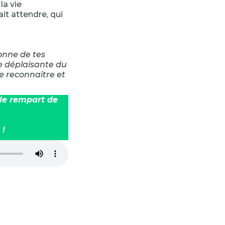
la vie
t attendre, qui
sonne de tes
re déplaisante du
te reconnaître et
r le rempart de
 !
-