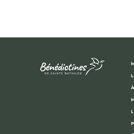
M
L
À
M
L
P