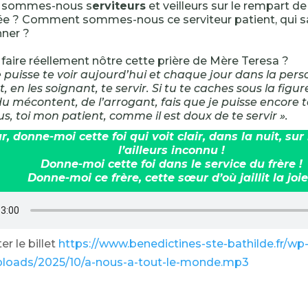
sommes-nous s
erviteurs
et veilleurs sur le rempart de 
e ? Comment sommes-nous ce serviteur patient, qui sai
nner ?
ire réellement nôtre cette prière de Mère Teresa ?
e puisse te voir aujourd’hui et chaque jour dans la per
, en les soignant, te servir. Si tu te caches sous la figu
du mécontent, de l’arrogant, fais que je puisse encore 
sus, toi mon patient, comme il est doux de te servir ».
r, donne-moi cette foi qui voit clair, dans la nuit, su
l’ailleurs inconnu !
Donne-moi cette foi dans le service du frère !
Donne-moi ce frère, cette sœur d’où jaillit la joie
r le billet
https://www.benedictines-ste-bathilde.fr/wp
ploads/2025/10/a-nous-a-tout-le-monde.mp3