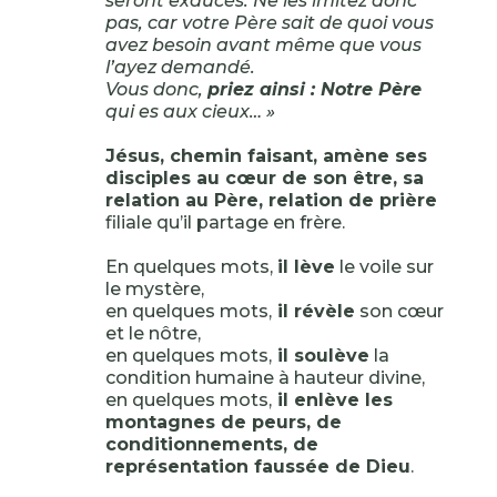
seront exaucés. Ne les imitez donc
pas, car votre Père sait de quoi vous
avez besoin avant même que vous
l’ayez demandé.
Vous donc,
priez ainsi : Notre Père
qui es aux cieux… »
Jésus, chemin faisant, amène ses
disciples au cœur de son être, sa
relation au Père, relation de prière
filiale qu’il partage en frère.
En quelques mots,
il lève
le voile sur
le mystère,
en quelques mots,
il révèle
son cœur
et le nôtre,
en quelques mots,
il soulève
la
condition humaine à hauteur divine,
en quelques mots,
il enlève les
montagnes de peurs, de
conditionnements, de
représentation faussée de Dieu
.