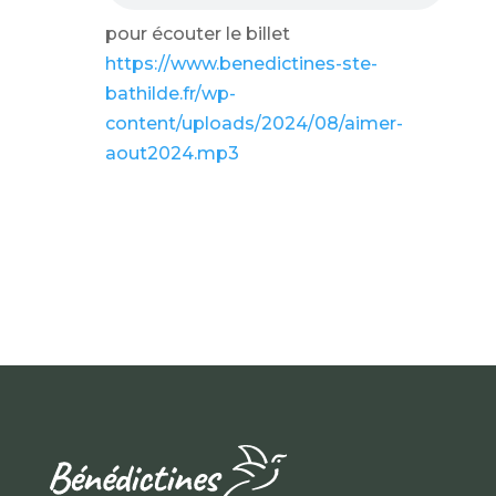
pour écouter le billet
https://www.benedictines-ste-
bathilde.fr/wp-
content/uploads/2024/08/aimer-
aout2024.mp3