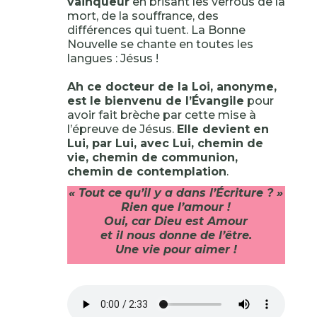
vainqueur
en brisant les verrous de la
mort, de la souffrance, des
différences qui tuent. La Bonne
Nouvelle se chante en toutes les
langues : Jésus !
Ah ce docteur de la Loi, anonyme,
est le bienvenu de l’Évangile
pour
avoir fait brèche par cette mise à
l’épreuve de Jésus.
Elle devient en
Lui, par Lui, avec Lui, chemin de
vie, chemin de communion,
chemin de contemplation
.
« Tout ce qu’il y a dans l’Écriture ? »
Rien que l’amour !
Oui, car Dieu est Amour
et il nous donne de l’être.
Une vie pour aimer !