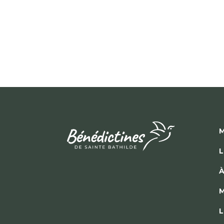
M
L
À
M
L