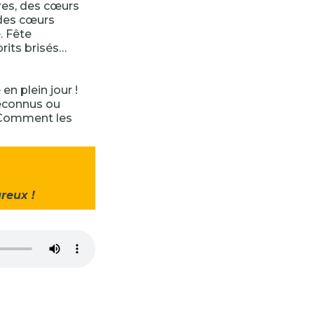
res, des cœurs
 des cœurs
. Fête
rits brisés…
en plein jour !
reconnus ou
omment les
reux !
-