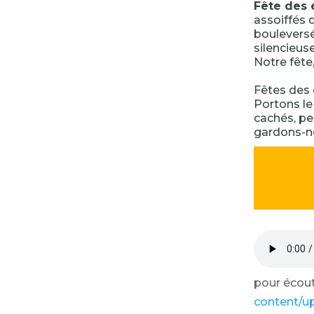
Fête des 
assoiffés 
bouleversé
silencieus
Notre fêt
Fêtes des é
Portons l
cachés, pe
gardons-n
pour écoute
content/u