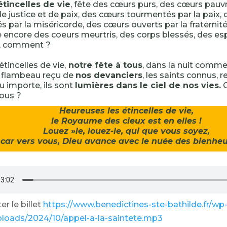
étincelles de vie
, fête des cœurs purs, des cœurs pauv
de justice et de paix, des cœurs tourmentés par la paix,
s par la miséricorde, des cœurs ouverts par la fraternité
e encore des coeurs meurtris, des corps blessés, des esp
e, comment ?
tincelles de vie,
notre fête à tous
, dans la nuit comme 
e flambeau reçu de
nos devanciers
, les saints connus, 
u importe, ils sont
lumières dans le ciel de nos vies.
C
ous ?
Heureuses les étincelles de vie,
le Royaume des cieux est en elles !
Louez »le, louez-le, qui que vous soyez,
car vers vous, Dieu avance avec le nuée des bienheu
r le billet
https://www.benedictines-ste-bathilde.fr/wp
ploads/2024/10/appel-a-la-saintete.mp3