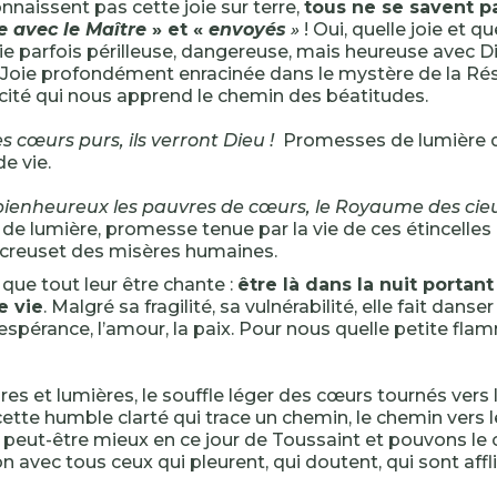
nnaissent pas cette joie sur terre,
tous ne se savent p
e avec le Maître
» et «
envoyés
»
! Oui, quelle joie et qu
ie parfois périlleuse, dangereuse, mais heureuse avec
Joie profondément enracinée dans le mystère de la Résu
ité qui nous apprend le chemin des béatitudes.
s cœurs purs, ils verront Dieu !
Promesses de lumière q
de vie.
ienheureux les pauvres de cœurs, le Royaume des cieux
e lumière, promesse tenue par la vie de ces étincelles
 creuset des misères humaines.
ue tout leur être chante :
être là dans la nuit portan
e vie
. Malgré sa fragilité, sa vulnérabilité, elle fait danse
espérance, l’amour, la paix. Pour nous quelle petite flam
es et lumières, le souffle léger des cœurs tournés vers l
ette humble clarté qui trace un chemin, le chemin vers l
peut-être mieux en ce jour de Toussaint et pouvons le 
avec tous ceux qui pleurent, qui doutent, qui sont affl