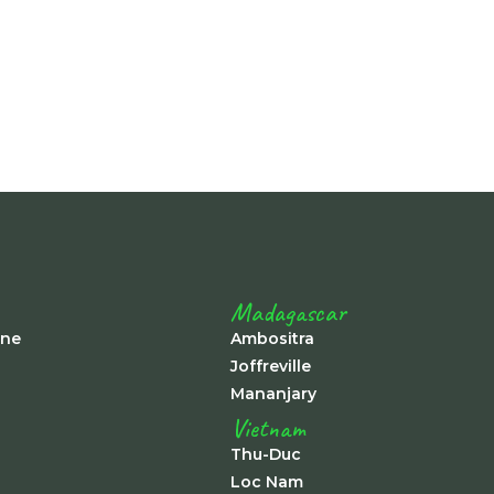
Madagascar
ine
Ambositra
Joffreville
Mananjary
Vietnam
Thu-Duc
Loc Nam