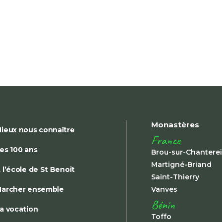
Monastères
ieux nous connaître
France
es 100 ans
Brou-sur-Chantere
Martigné-Briand
 l’école de St Benoît
Saint-Thierry
archer ensemble
Vanves
Bénin
a vocation
Toffo