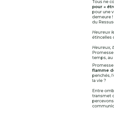
Tous ne co
pour «
êtr
pour une v
demeure ! 
du Ressusc
Heureux le
étincelles 
Heureux, b
Promesse d
temps, au
Promesse q
flamme d
penchés, l’
la vie ?
Entre ombr
transmet c
percevons 
communion 