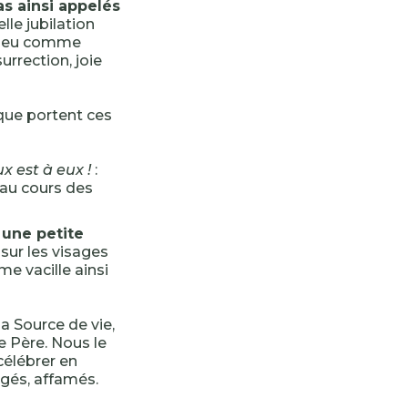
as ainsi appelés
elle jubilation
 Dieu comme
rrection, joie
ue portent ces
 est à eux !
:
 au cours des
t une petite
r sur les visages
me vacille ainsi
a Source de vie,
e Père. Nous le
célébrer en
igés, affamés.