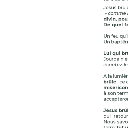
Jésus brûle
»
comme i
divin, pou
De quel fe
Un feu qu’
Un baptême
Lui qui b
Jourdain e
écoutez-le
A la lumièr
brûle
: ce 
miséricor
à son terme
accepteron
Jésus brû
qu’il retou
Nous sav
terre,
fut 