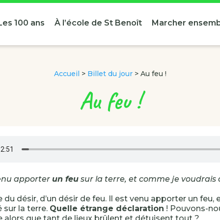
Les 100 ans
À l’école de St Benoît
Marcher ensemb
Accueil
>
Billet du jour
>
Au feu !
Au feu !
venu apporter
un feu
sur la terre, et comme je voudrais q
 du désir, d’un désir de feu. Il est venu apporter un feu, et
 sur la terre.
Quelle étrange déclaration
! Pouvons-nou
le alors que tant de lieux brûlent et détuisent tout ?