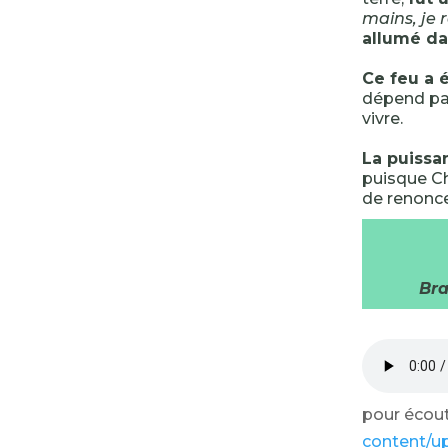
mains, je 
allumé da
Ce feu a 
dépend pa
vivre.
La puissa
puisque Chr
de renonce
Bra
pour écoute
content/u