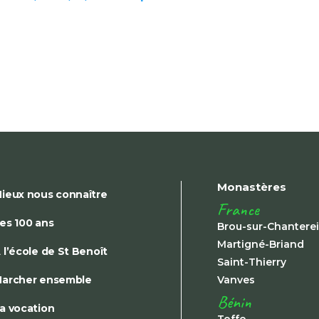
Monastères
ieux nous connaître
France
es 100 ans
Brou-sur-Chantere
Martigné-Briand
 l’école de St Benoît
Saint-Thierry
archer ensemble
Vanves
Bénin
a vocation
Toffo