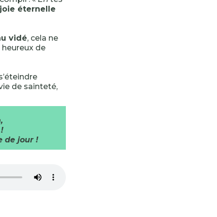
joie éternelle
au vidé
, cela ne
 heureux de
s’éteindre
vie de sainteté,
,
!
 de jour !
-