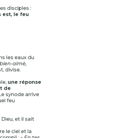
es disciples :
est, le feu
ans les eaux du
s bien-aimé,
, divise.
ole,
une réponse
t de
Le synode arrive
uel feu
e Dieu, et il sait
e le ciel et la
compli : «
En tes