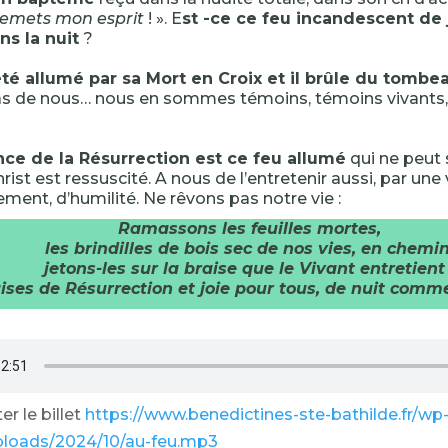
remets mon esprit
! ». E
st -ce ce feu incandescent de 
ns la nuit
?
été allumé par sa Mort en Croix et il brûle du tombe
s de nous… nous en sommes témoins, témoins vivants,
nce de la Résurrection est ce feu allumé
qui ne peut 
ist est ressuscité. A nous de l’entretenir aussi, par une 
ment, d’humilité. Ne rêvons pas notre vie :
Ramassons les feuilles mortes,
les brindilles de bois sec de nos vies, en chemin
jetons-les sur la braise que le Vivant entretient 
ises de Résurrection et joie pour tous, de nuit comme
r le billet
https://www.benedictines-ste-bathilde.fr/wp
ploads/2024/10/au-feu.mp3