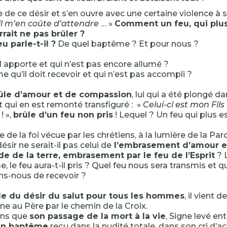
 de ce désir et s’en ouvre avec une certaine violence à s
l m’en coûte d’attendre
… »
Comment un feu, qui plus 
rrait ne pas brûler ?
u parle-t-il ?
De quel baptême ? Et pour nous ?
il apporte et qui n’est pas encore allumé ?
 qu’il doit recevoir et qui n’est pas accompli ?
rûle d’amour et de compassion
, lui qui a été plongé d
t qui en est remonté transfiguré : »
Celui-ci est mon Fil
! »,
brûle d’un feu non pris
! Lequel ? Un feu qui plus est
e de la foi vécue par les chrétiens, à la lumière de la Par
désir ne serait-il pas celui de
l’embrasement d’amour e
de de la terre, embrasement par le feu de l’Esprit
? 
, le feu aura-t-il pris ? Quel feu nous sera transmis et q
s-nous de recevoir ?
le du désir du salut pour tous les hommes
, il vient d
rne au Père par le chemin de la Croix.
ons que
son passage de la mort à la vie
, Signe levé entr
un baptême
reçu dans la nudité totale, dans son cri d’ac