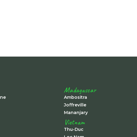
Madagascar
ine
Ambositra
Joffreville
Mananjary
Vietnam
Thu-Duc
Loc Nam