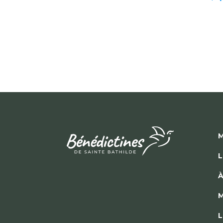
M
L
À
M
L