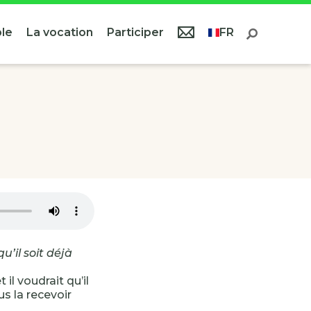
le
La vocation
Participer
FR
u’il soit déjà
 il voudrait qu’il
s la recevoir