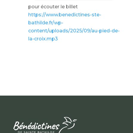
pour écouter le billet
https://www.benedictines-ste-
bathilde.fr/wp-
content/uploads/2025/09/au-pied-de-
la-croix.mp3