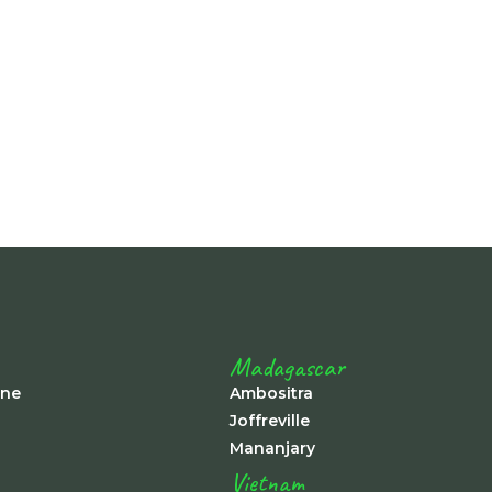
-
Madagascar
ine
Ambositra
Joffreville
Mananjary
Vietnam