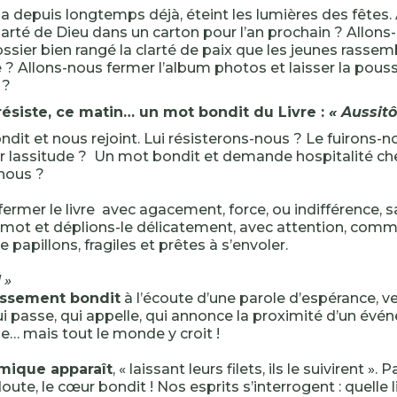
 depuis longtemps déjà, éteint les lumières des fêtes.
clarté de Dieu dans un carton pour l’an prochain ? Allon
ssier bien rangé la clarté de paix que les jeunes rassem
? Allons-nous fermer l’album photos et laisser la pouss
 ?
résiste, ce matin… un mot bondit du Livre :
« Aussitô
dit et nous rejoint. Lui résisterons-nous ? Le fuirons-n
ar lassitude ? Un mot bondit et demande hospitalité c
nous ?
 fermer le livre avec agacement, force, ou indifférence, 
mot et déplions-le délicatement, avec attention, comm
e papillons, fragiles et prêtes à s’envoler.
 »
ssement bondit
à l’écoute d’une parole d’espérance, v
passe, qui appelle, qui annonce la proximité d’un év
… mais tout le monde y croit !
mique apparaît
, « laissant leurs filets, ils le suivirent ».
doute, le cœur bondit ! Nos esprits s’interrogent : quelle 