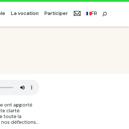
le
La vocation
Participer
FR
ême ont apporté
te clarté
e toute la
u nos défections…