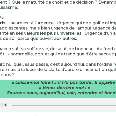
nt ? Quelle maturité de choix et de décision ? Dynam
ousiasme.
! »
ris
. L’heure est à l’urgence. Urgence qui ne signifie ni i
dolescentes, mais bien urgence de l’amour, urgence de 
arité en ses valeurs les plus universelles. Urgence d’un a
s de soi, parce que ouvert aux autres.
hacun sait sa soif de vie, de salut, de bonheur… Au fond 
tôt ! » sommeille, dort et qui n’attend que d’être secoué 
rd’hui que Jésus passe, c’est aujourd’hui, dans l’ordinair
e, mais à la lueur de la clarté d’aurore d’incarnation qu’il
 nous ?
« Laisse-moi faire ! » Il n’a pas tardé : Il appelle 
« Venez derrière moi ! »
Saurons-nous, aujourd’hui, voir, entendre et bondi