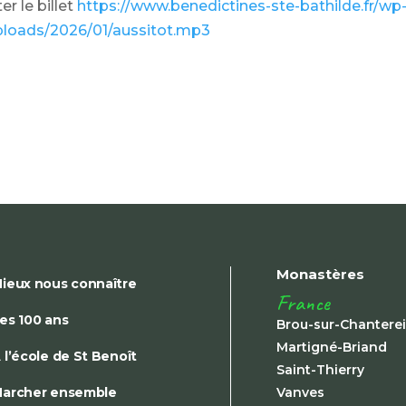
r le billet
https://www.benedictines-ste-bathilde.fr/wp
ploads/2026/01/aussitot.mp3
Monastères
ieux nous connaître
France
es 100 ans
Brou-sur-Chantere
Martigné-Briand
 l’école de St Benoît
Saint-Thierry
archer ensemble
Vanves