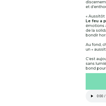
discerneme
et d’enth
« Aussitôt 
Le feu a p
émotions a
de la solid
bondir hor
Au fond, c
un « aussi
C’est aujou
sans lumièr
bond pour