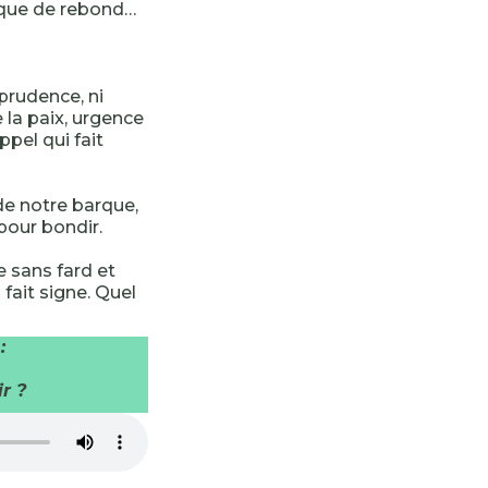
ique de rebond…
mprudence, ni
la paix, urgence
ppel qui fait
de notre barque,
pour bondir.
e sans fard et
 fait signe. Quel
:
r ?