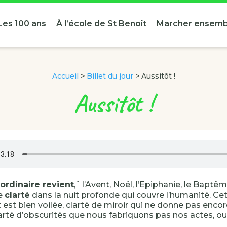
Les 100 ans
À l’école de St Benoît
Marcher ensemb
Accueil
>
Billet du jour
>
Aussitôt !
Aussitôt !
ordinaire revient
,¨ l’Avent, Noël, l’Epiphanie, le Bapt
e
clarté
dans la nuit profonde qui couvre l’humanité. Cet
est bien voilée, clarté de miroir qui ne donne pas encor
larté d’obscurités que nous fabriquons pas nos actes, o