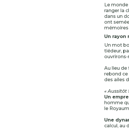
Le monde a
ranger la 
dans un do
ont semée 
mémoires
Un rayon 
Un mot bon
tiédeur, p
ouvrirons-
Au lieu de
rebond ce 
des ailes d
« Aussitôt !
Un empre
homme qui 
le Royaume
Une dyna
calcul, au 