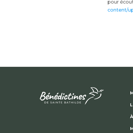
pour écoute
content/u
M
L
À
M