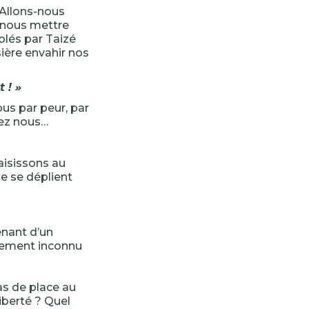
 Allons-nous
s-nous mettre
blés par Taizé
ière envahir nos
t ! »
ous par peur, par
hez nous…
saisissons au
e se déplient
enant d’un
énement inconnu
 Pas de place au
liberté ? Quel