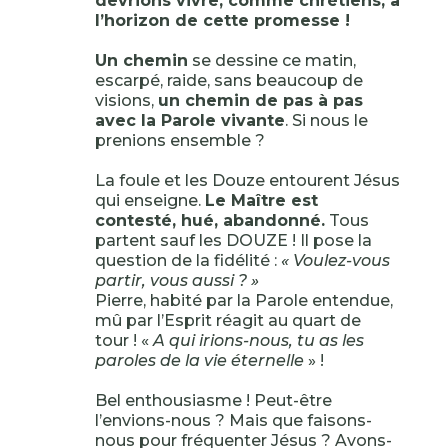
devrions vivre, comme chrétiens, à
l’horizon de cette promesse !
Un chemin
se dessine ce matin,
escarpé, raide, sans beaucoup de
visions,
un chemin de pas à pas
avec la Parole vivante
. Si nous le
prenions ensemble ?
La foule et les Douze entourent Jésus
qui enseigne.
Le Maître est
contesté, hué, abandonné.
Tous
partent sauf les DOUZE ! Il pose la
question de la fidélité :
« Voulez-vous
partir, vous aussi ? »
Pierre, habité par la Parole entendue,
mû par l’Esprit réagit au quart de
tour ! «
A qui irions-nous, tu as les
paroles de la vie éternelle
» !
Bel enthousiasme ! Peut-être
l’envions-nous ? Mais que faisons-
nous pour fréquenter Jésus ? Avons-