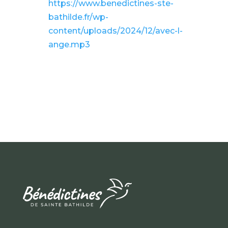
https://www.benedictines-ste-
bathilde.fr/wp-
content/uploads/2024/12/avec-l-
ange.mp3