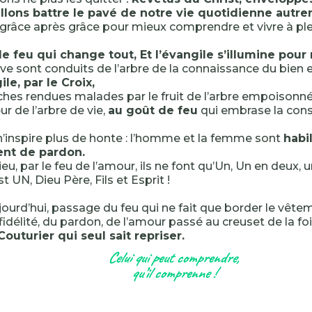
allons battre le pavé de notre vie quotidienne autre
, grâce après grâce pour mieux comprendre et vivre à ple
 feu qui change tout, Et l’évangile s’illumine pour 
e sont conduits de l’arbre de la connaissance du bien 
ile, par le Croix,
hes rendues malades par le fruit de l’arbre empoisonné
ur de l’arbre de vie,
au goût de feu
qui embrase la cons
n’inspire plus de honte : l’homme et la femme sont
habi
nt de pardon.
eu, par le feu de l’amour, ils ne font qu’Un, Un en deux, 
st UN, Dieu Père, Fils et Esprit !
jourd’hui, passage du feu qui ne fait que border le vêteme
 fidélité, du pardon, de l’amour passé au creuset de la foi
outurier qui seul sait repriser.
Celui qui peut comprendre,
qu’il comprenne !