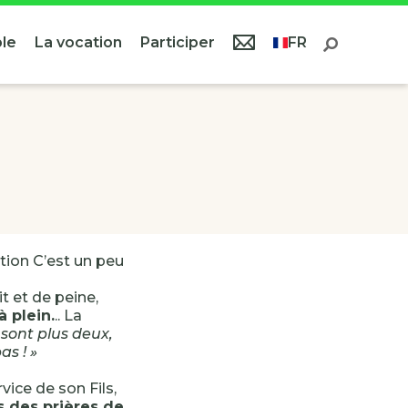
le
La vocation
Participer
FR
ration C’est un peu
t et de peine,
à plein.
.. La
e sont plus deux,
s ! »
rvice de son Fils,
s des prières de