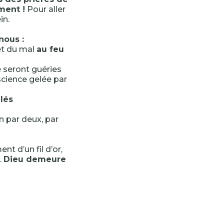
ment !
Pour aller
in.
nous :
et du mal
au feu
 seront guéries
cience gelée par
llés
un par deux, par
nt d’un fil d’or,
.
Dieu demeure