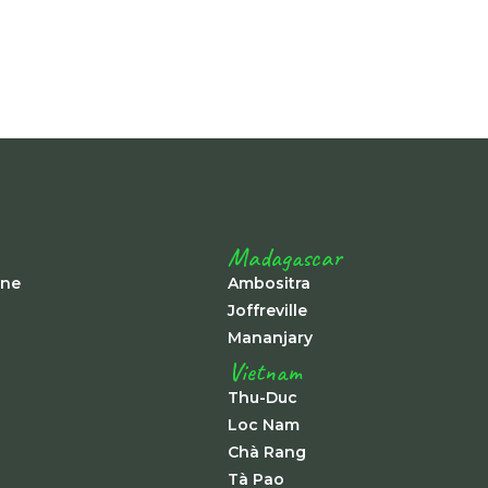
Madagascar
ine
Ambositra
Joffreville
Mananjary
Vietnam
Thu-Duc
Loc Nam
Chà Rang
Tà Pao