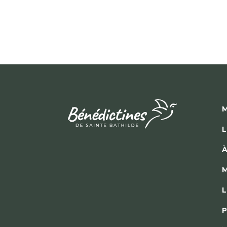
M
L
À
M
L
P