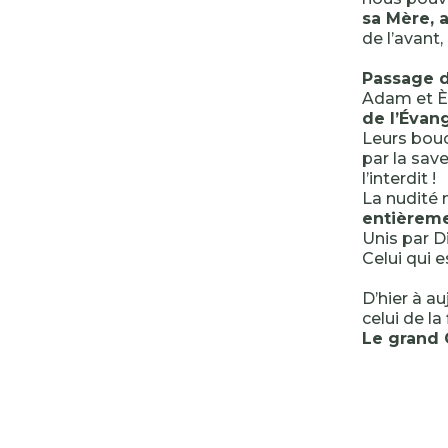
sa Mère, 
de l’avant
Passage de
Adam et Èv
de l’Évang
Leurs bouc
par la save
l’interdit !
La nudité 
entièreme
Unis par Di
Celui qui e
D’hier à au
celui de la
Le grand C