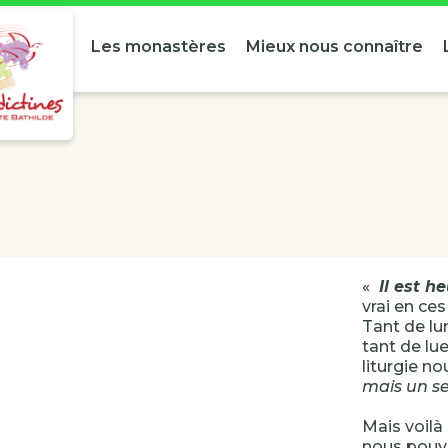
Les monastères
Mieux nous connaître
«
Il est h
vrai en ces
Tant de lu
tant de lu
liturgie no
mais un se
Mais voilà 
nous pouvo