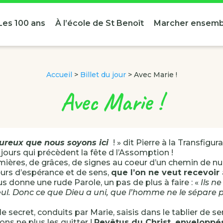
Les 100 ans
À l’école de St Benoît
Marcher ensemb
Accueil
>
Billet du jour
>
Avec Marie !
Avec Marie !
eureux que nous soyons ici
! » dit Pierre à la Transfigu
 jours qui précèdent la fête d l’Assomption !
mières, de grâces, de signes au coeur d’un chemin de nui
eurs d’espérance et de sens,
que l’on ne veut recevoir 
us donne une rude Parole, un pas de plus à faire : «
Ils n
ul. Donc ce que Dieu a uni, que l’homme ne le sépare pa
le secret, conduits par Marie, saisis dans le tablier de se
ns ne plus les quitter !
Revêtus du Christ, enveloppé