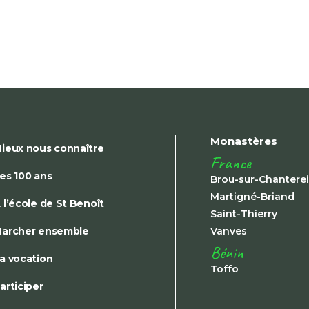
Monastères
ieux nous connaître
France
es 100 ans
Brou-sur-Chantere
Martigné-Briand
 l’école de St Benoît
Saint-Thierry
archer ensemble
Vanves
Bénin
a vocation
Toffo
articiper