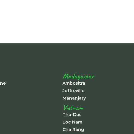
Madagascar
ine
Ambositra
Joffreville
Mananjary
Vietnam
Thu-Duc
Loc Nam
Chà Rang