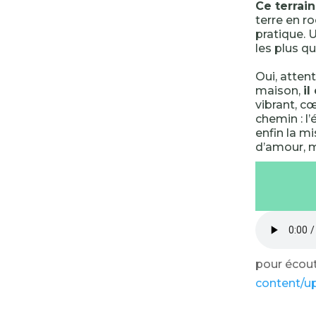
Ce terrain
terre en r
pratique. 
les plus qu
Oui, attent
maison,
il
vibrant, c
chemin : l
enfin la mi
d’amour, m
pour écoute
content/u