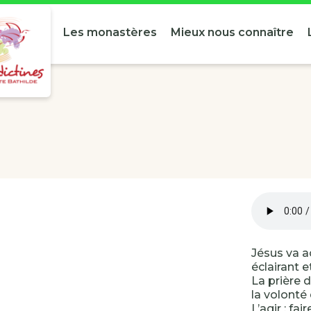
Les monastères
Mieux nous connaître
Jésus va a
éclairant 
La prière 
la volonté
L’agir : fa