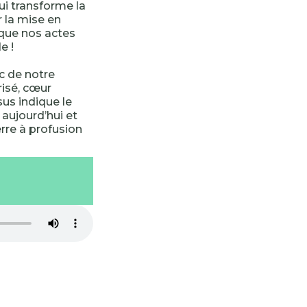
ui transforme la
 la mise en
 que nos actes
e !
oc de notre
isé, cœur
s indique le
aujourd’hui et
erre à profusion
-