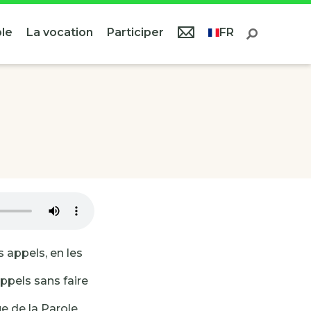
le
La vocation
Participer
FR
s appels, en les
appels sans faire
que de la Parole