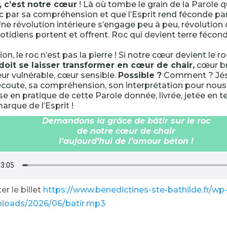
, c’est notre cœur
! Là où tombe le grain de la Parole q
oc par sa compréhension et que l’Esprit rend féconde par
Une révolution intérieure s’engage peu à peu, révolution
otidiens portent et offrent. Roc qui devient terre fécond
ion, le roc n’est pas la pierre ! Si notre cœur devient le r
 doit se laisser transformer en cœur de chair,
cœur br
œur vulnérable, cœur sensible.
Possible ?
Comment ? Jésu
’écoute, sa compréhension, son interprétation pour nous 
se en pratique de cette Parole donnée, livrée, jetée en t
arque de l’Esprit !
Demandons la grâce de bâtir sur le roc
de notre cœur de chair
l’aujourd’hui de l’amour béton !
r le billet
https://www.benedictines-ste-bathilde.fr/wp
ploads/2026/06/batir.mp3