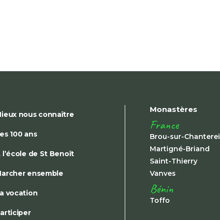
Monastères
ieux nous connaître
France
es 100 ans
Brou-sur-Chantere
Martigné-Briand
 l’école de St Benoît
Saint-Thierry
archer ensemble
Vanves
Bénin
a vocation
Toffo
articiper