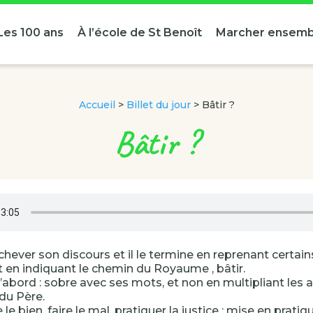
Les 100 ans
À l’école de St Benoît
Marcher ensemb
Accueil
>
Billet du jour
>
Bâtir ?
Bâtir ?
chever son discours et il le termine en reprenant certain
et en indiquant le chemin du Royaume , bâtir.
d’abord : sobre avec ses mots, et non en multipliant les 
 du Père.
ire le bien, faire le mal, pratiquer la justice : mise en prati