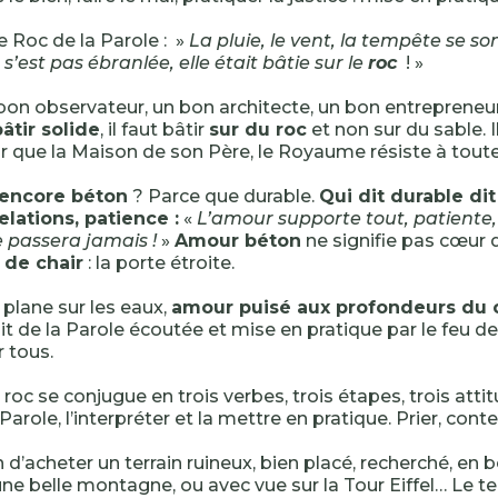
 le Roc de la Parole : »
La pluie, le vent, la tempête se so
s’est pas ébranlée, elle était bâtie sur le
roc
! »
 bon observateur, un bon architecte, un bon entrepreneur 
âtir solide
, il faut bâtir
sur du roc
et non sur du sable. I
 que la Maison de son Père, le Royaume résiste à tout
 encore béton
? Parce que durable.
Qui dit durable di
relations, patience :
«
L’amour supporte tout, patiente,
 passera jamais !
»
Amour béton
ne signifie pas cœur d
de chair
: la porte étroite.
plane sur les eaux,
amour puisé aux profondeurs du
it de la Parole écoutée et mise en pratique par le feu de 
r tous.
e roc se conjugue en trois verbes, trois étapes, trois atti
Parole, l’interpréter et la mettre en pratique. Prier, conte
 d’acheter un terrain ruineux, bien placé, recherché, en 
ne belle montagne, ou avec vue sur la Tour Eiffel… Le ter