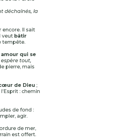
nt déchaînés, la
encore. Il sait
l veut
bâtir
e tempête.
t amour qui se
 espère tout,
e pierre, mais
 cœur de Dieu
;
l’Esprit : chemin
tudes de fond :
mpler, agir.
bordure de mer,
rain est offert.