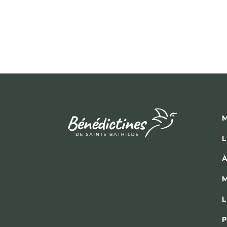
M
L
À
M
L
P