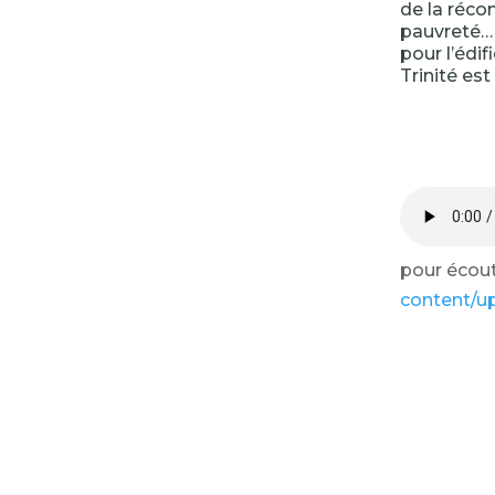
de la réco
pauvreté… L
pour l’édi
Trinité est
pour écoute
content/u