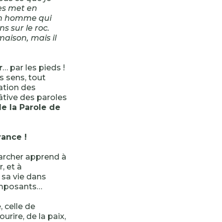
les met en
 un homme qui
ns sur le roc.
maison, mais il
r
… par les pieds !
s sens, tout
tation des
âtive des paroles
de la Parole de
vance !
marcher apprend à
, et à
e sa vie dans
 imposants…
, celle de
urire, de la paix,