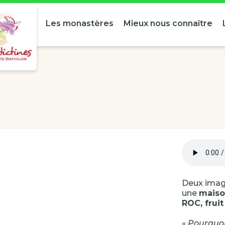
Les monastères
Mieux nous connaître
Deux image
une
mais
ROC, frui
«
Pourquoi