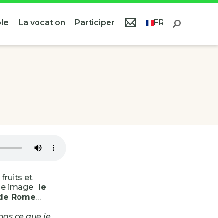
le
La vocation
Participer
FR
fruits et
ne image :
le
e de Rome
…
pas ce que je