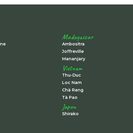
Madagascar
ine
Ambositra
Joffreville
Mananjary
Vietnam
Thu-Duc
Loc Nam
Chà Rang
Tà Pao
Japon
Shirako