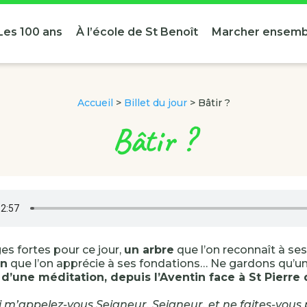
Les 100 ans
À l’école de St Benoît
Marcher ensemb
Accueil
>
Billet du jour
>
Bâtir ?
Bâtir ?
s fortes pour ce jour,
un arbre
que l’on reconnaît à ses 
on
que l’on apprécie à ses fondations… Ne gardons qu’u
t d’une méditation, depuis l’Aventin face à St Pierr
 m’appelez-vous Seigneur, Seigneur, et ne faites-vous 