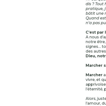
dis ? Tout
pratique, 
bâtit une m
Quand est 
n’a pas pu 
C’est par 
A nous d’a
notre être,
signes… to
des autre
Dieu, not
Marcher s
Marcher
a
vivre, et q
apprivoiser
l’éternité
Alors, just
l’amour, du