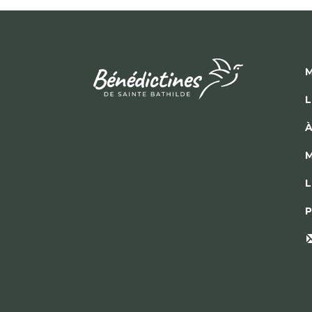
M
L
À
M
L
P