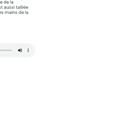
e de la
t aussi taillée
les mains de la
-