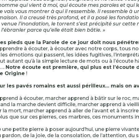
 homme qui vient à moi, qui écoute mes paroles et qui 
je vais vous montrer à qui il ressemble. Il ressemble à
aison. Il a creusé très profond, et il a posé les fondatio
venue l’inondation, le torrent s’est précipité sur cette 
l’ébranler parce qu’elle était bien bâtie. »
les pieds que la Parole de ce jour doit nous pénétre
pprendre à écouter, à écouter avec notre corps, tous no
 les émotions qui passent, les idées fugitives, l’interpré
ut autant qu’à la simple lecture de mots ou à l’écoute h
s….
Notre écoute est première, qui plus est l’écoute 
re Origine
!
ur les pavés romains est aussi périlleux… mais on a
pprend à écouter, marcher apprend à bâtir sur le roc, 
uand la marche devient difficile, marcher apprend à vieillir
 la mort, marcher apprend à aller de l’avant et à inscrir
, plus que sur ces pierres, ces marbres, ces monuments
e une petite pierre à poser aujourd’hui, une pierre vivante
 pardon, de la joie, de la consolation, de l’attention, du so