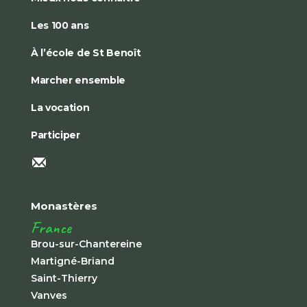
Les 100 ans
À l’école de St Benoît
Marcher ensemble
La vocation
Participer
Monastères
France
Brou-sur-Chantereine
Martigné-Briand
Saint-Thierry
Vanves