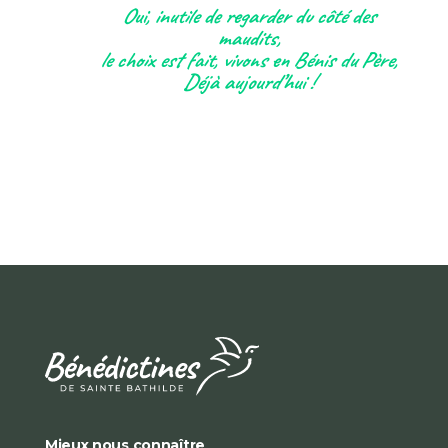
Oui, inutile de regarder du côté des
maudits,
le choix est fait, vivons en Bénis du Père,
Déjà aujourd’hui !
Mieux nous connaître