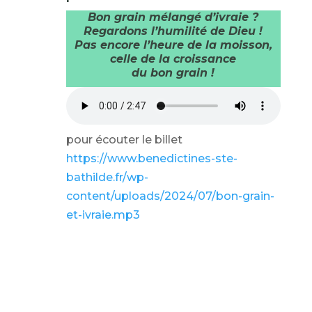
Bon grain mélangé d’ivraie ?
Regardons l’humilité de Dieu !
Pas encore l’heure de la moisson,
celle de la croissance
du bon grain !
pour écouter le billet
https://www.benedictines-ste-
bathilde.fr/wp-
content/uploads/2024/07/bon-grain-
et-ivraie.mp3