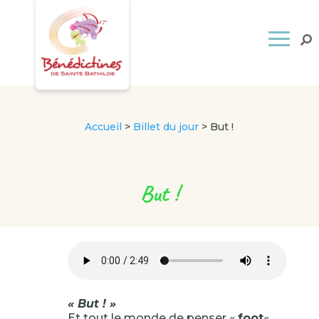
Accueil
>
Billet du jour
>
But !
But !
« But ! »
Et tout le monde de penser «
foot
« ,