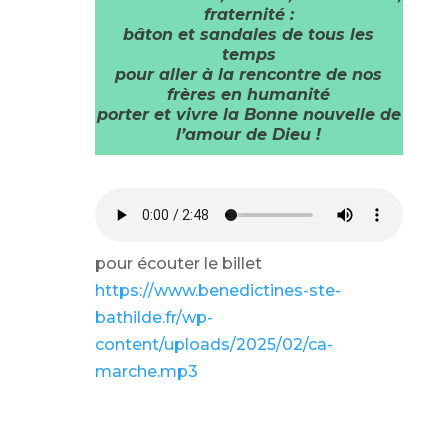
fraternité :
bâton et sandales de tous les
temps
pour aller à la rencontre de nos
frères en humanité
porter et vivre la Bonne nouvelle de
l’amour de Dieu !
pour écouter le billet
https://www.benedictines-ste-
bathilde.fr/wp-
content/uploads/2025/02/ca-
marche.mp3