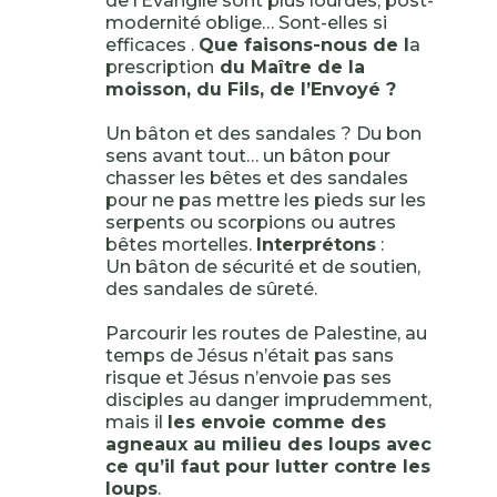
de l’Evangile sont plus lourdes, post-
modernité oblige… Sont-elles si
efficaces .
Que faisons-nous de l
a
prescription
du Maître de la
moisson, du Fils, de l’Envoyé ?
Un bâton et des sandales ? Du bon
sens avant tout… un bâton pour
chasser les bêtes et des sandales
pour ne pas mettre les pieds sur les
serpents ou scorpions ou autres
bêtes mortelles.
Interprétons
:
Un bâton de sécurité et de soutien,
des sandales de sûreté.
Parcourir les routes de Palestine, au
temps de Jésus n’était pas sans
risque et Jésus n’envoie pas ses
disciples au danger imprudemment,
mais il
les envoie comme des
agneaux au milieu des loups avec
ce qu’il faut pour lutter contre les
loups
.