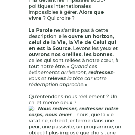
mis devant les impasses socio-
politiques internationales
impossibles à gérer.
Alors que
vivre
? Qui croire ?
La Parole
ne s’arrête pas à cette
description, elle
ouvre un horizon,
celui de la Vie, la Vie de Celui qui
en est la Source
. Levons les yeux et
ouvrons nos oreilles, les bonnes,
celles qui sont reliées à notre cœur, à
tout notre être. «
Quand ces
événements arriveront,
redressez
-
vous et
relevez
la tête car votre
rédemption approche.
«
Qu’entendons-nous réellement ? Un
cri, et même deux ?
Nous redresser, redresser notre
corps, nous lever
: nous, que la vie
ratatine, rétrécit, enferme dans une
peur, une passivité, un programme, un
objectif plus imposé que choisi, une