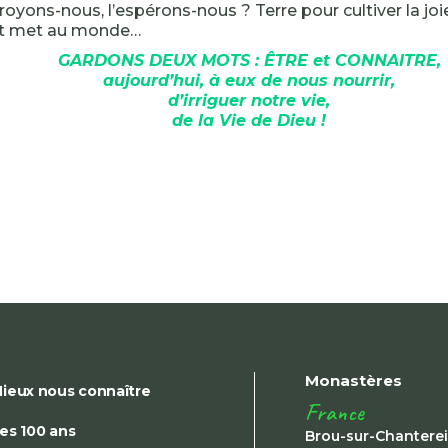
royons-nous, l’espérons-nous ? Terre pour cultiver la joie
 et met au monde…
GARDONS DEUX MOTS : ÊTRE et CONNAITRE,
aujourd’hui, à eux de nous nourrir,
d’irriguer notre vie,
de la Vie de Dieu !
Monastères
ieux nous connaître
France
es 100 ans
Brou-sur-Chantere