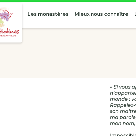
Les monastères
Mieux nous connaître
«
Si vous 
n’apparten
monde ; vo
Rappelez-v
son maître
ma parole,
mon nom, p
Impossible