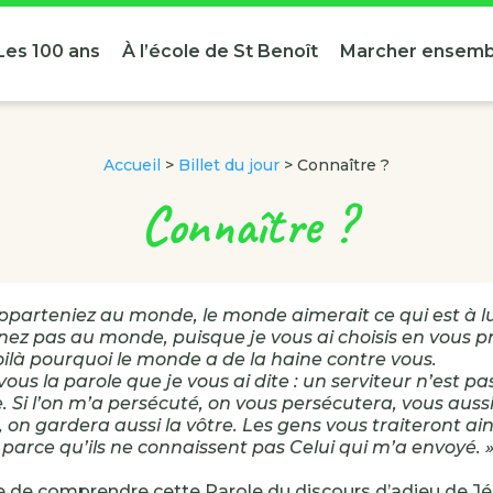
Les 100 ans
À l’école de St Benoît
Marcher ensemb
Accueil
>
Billet du jour
>
Connaître ?
Connaître ?
apparteniez au monde, le monde aimerait ce qui est à lu
ez pas au monde, puisque je vous ai choisis en vous p
ilà pourquoi le monde a de la haine contre vous.
ous la parole que je vous ai dite : un serviteur n’est p
. Si l’on m’a persécuté, on vous persécutera, vous aussi.
 on gardera aussi la vôtre. Les gens vous traiteront ai
arce qu’ils ne connaissent pas Celui qui m’a envoyé. 
 de comprendre cette Parole du discours d’adieu de Jés