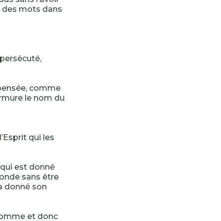
un des mots dans
 persécuté,
ne pensée, comme
murmure le nom du
’Esprit qui les
 qui est donné
monde sans être
i a donné son
 homme et donc