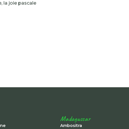
, la joie pascale
Madagascar
ine
Ambositra