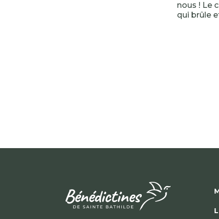
nous ! Le c
qui brûle
M
L