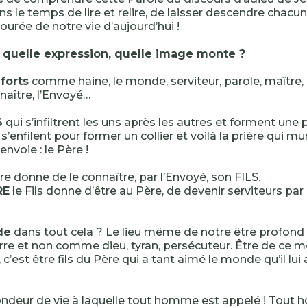
ons le temps de lire et relire, de laisser descendre chac
bourée de notre vie d’aujourd’hui !
 quelle expression, quelle image monte ?
forts
comme haine, le monde, serviteur, parole, maître,
nnaître, l’Envoyé…
S
qui s’infiltrent les uns après les autres et forment u
 s’enfilent pour former un collier et voilà la prière qui 
envoie : le Père !
e donne de le connaître, par l’Envoyé, son FILS.
RE
le Fils donne d’être au Père, de devenir serviteurs par l
de
dans tout cela ? Le lieu même de notre être profond
e et non comme dieu, tyran, persécuteur. Être de ce 
c’est être fils du Père qui a tant aimé le monde qu’il lu
ondeur de vie à laquelle tout homme est appelé ! Tout