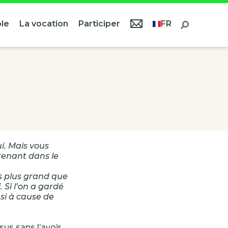
le
La vocation
Participer
FR
i. Mais vous
renant dans le
as plus grand que
 Si l’on a gardé
nsi à cause de
»
us sans l’avoir