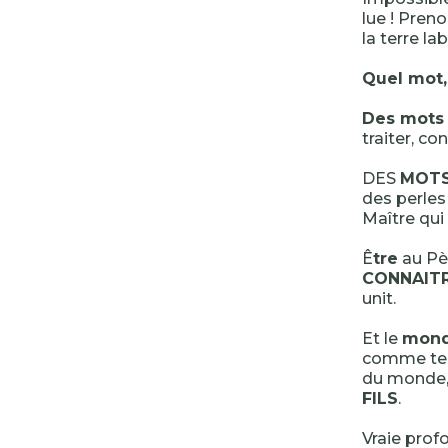
lue ! Pren
la terre la
Quel mot,
Des mots 
traiter, co
DES
MOT
des perles
Maître qui 
Ê
tre
au Pèr
CONNAIT
unit.
Et le
mon
comme terr
du monde, 
FILS
.
Vraie prof