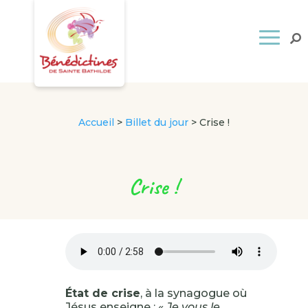
Accueil
>
Billet du jour
>
Crise !
Crise !
État de crise
, à la synagogue où
Jésus enseigne : «
Je vous le