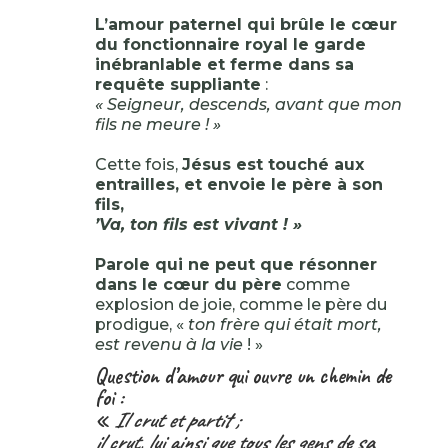
L’amour paternel qui brûle le cœur
du fonctionnaire royal le garde
inébranlable et ferme dans sa
requête suppliante
:
« Seigneur, descends, avant que mon
fils ne meure ! »
Cette fois,
Jésus est touché aux
entrailles, et envoie le père à son
fils,
’Va, ton fils est vivant ! »
Parole qui ne peut que résonner
dans le cœur du père
comme
explosion de joie, comme le père du
prodigue, «
ton frère qui était mort,
est revenu à la vie
! »
Question d’amour qui ouvre un chemin de
foi :
«
Il crut et partit ;
il crut, lui ainsi que tous les gens de sa