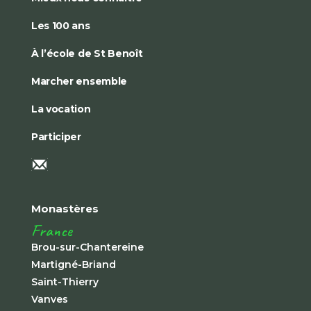
Les 100 ans
À l’école de St Benoît
Marcher ensemble
La vocation
Participer
Monastères
France
Brou-sur-Chantereine
Martigné-Briand
Saint-Thierry
Vanves