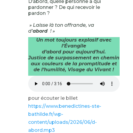
D’abord, quelle personne à qui
pardonner ? De qui recevoir le
pardon ?
» Laisse là ton offrande, va
d’
abord
! »
Un mot toujours explosif avec
l’Évangile
d’abord pour aujourd’hui.
Justice de surpassement en chemin
aux couleurs de la promptitude et
de l’humilité, Visage du Vivant !
pour écouter le billet
https://www.benedictines-ste-
bathilde.fr/wp-
content/uploads/2026/06/d-
abord.mp3