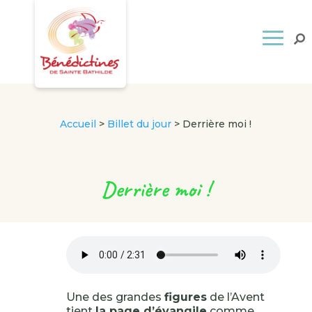
Accueil
>
Billet du jour
>
Derrière moi !
Derrière moi !
Une des grandes
figures
de l’Avent
tient
la page d’évangile
comme