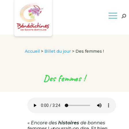
Accueil
>
Billet du jour
>
Des femmes !
Des femmes !
«
Encore des
histoires
de bonnes
femmes
! »pourrait-on dire. Et bien