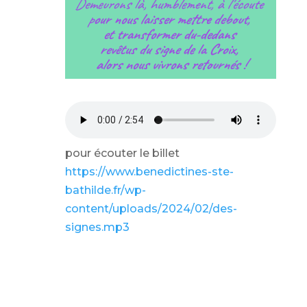
Demeurons là, humblement, à l’écoute
p
our nous laisser mettre debout,
et transformer du-dedans
revêtus du signe de la Croix,
alors nous vivrons retournés !
pour écouter le billet
https://www.benedictines-ste-
bathilde.fr/wp-
content/uploads/2024/02/des-
signes.mp3