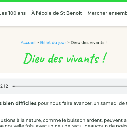
Les 100 ans
À l’école de St Benoît
Marcher ensemb
Accueil
>
Billet du jour
>
Dieu des vivants !
Dieu des vivants !
 bien difficiles
pour nous faire avancer, un samedi de 
llusions à la nature, comme le buisson ardent, peuvent 
e nouvelle fois, avec un peu de recul, beaucoup de poési