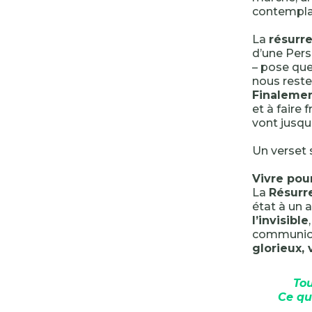
contempla
La
résurr
d’une Pers
– pose que
nous rester
Finalemen
et à faire 
vont jusqu
Un verset s
Vivre pour
La
Résurr
état à un 
l’invisible
communio
glorieux, 
Tou
Ce qu