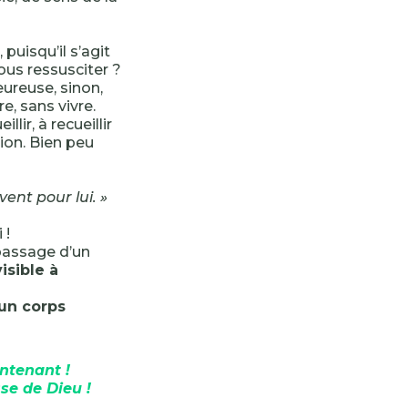
 puisqu’il s’agit
us ressusciter ?
ureuse, sinon,
e, sans vivre.
illir, à recueillir
tion. Bien peu
vent pour lui. »
 !
 passage d’un
isible à
 un corps
intenant !
se de Dieu !