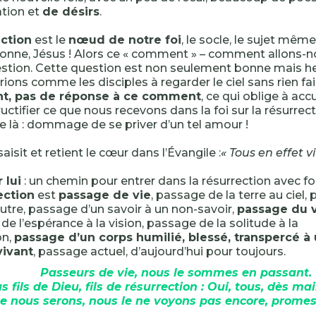
tion et
de désirs
.
ection
est le
nœud de notre foi
, le socle, le sujet même,
onne, Jésus ! Alors ce « comment » – comment allons-no
stion. Cette question est non seulement bonne mais he
ions comme les disciples à regarder le ciel sans rien fair
t, pas de réponse à ce comment
, ce qui oblige à accue
fructifier ce que nous recevons dans la foi sur la résurrec
e là : dommage de se priver d’un tel amour !
aisit et retient le cœur dans l’Évangile :
« Tous en effet vi
 lui
: un chemin pour entrer dans la résurrection avec foi
ection
est
passage de vie
, passage de la terre au ciel,
autre, passage d’un savoir à un non-savoir,
passage du v
, de l’espérance à la vision, passage de la solitude à la
n,
passage d’un corps humilié, blessé, transpercé à
vivant
, passage actuel, d’aujourd’hui pour toujours.
Passeurs de vie, nous le sommes en passant.
s fils de Dieu, fils de résurrection : Oui, tous, dès ma
e nous serons, nous le ne voyons pas encore, promes