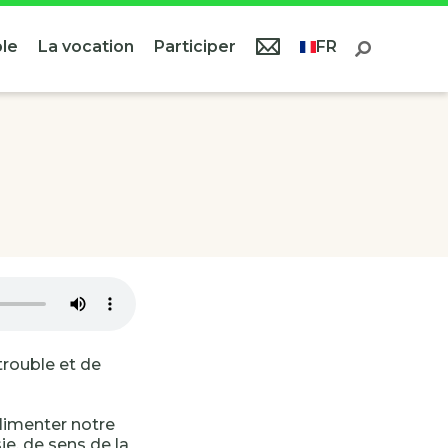
le
La vocation
Participer
FR
trouble et de
alimenter notre
e, de sens de la