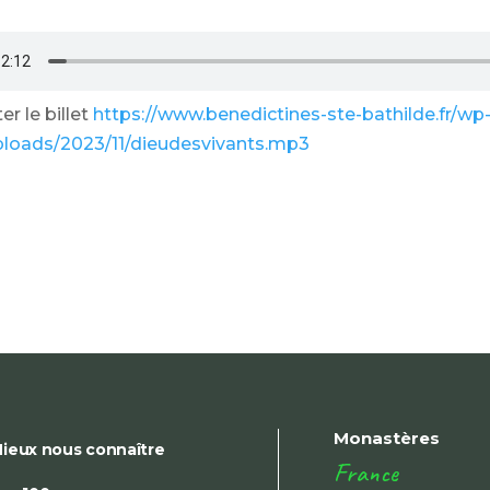
r le billet
https://www.benedictines-ste-bathilde.fr/wp
ploads/2023/11/dieudesvivants.mp3
Monastères
ieux nous connaître
France