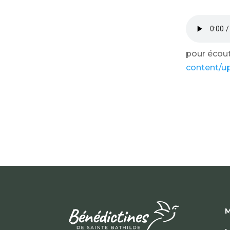
pour écoute
content/u
M