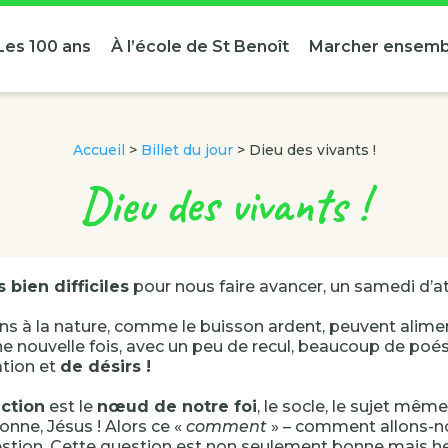
Les 100 ans
À l’école de St Benoît
Marcher ensemb
Accueil
>
Billet du jour
>
Dieu des vivants !
Dieu des vivants !
 bien difficiles
pour nous faire avancer, un samedi d’at
ons à la nature, comme le buisson ardent, peuvent alime
e nouvelle fois, avec un peu de recul, beaucoup de poési
tion et
de désirs !
ection
est le
nœud de notre foi
, le socle, le sujet même,
onne, Jésus ! Alors ce «
comment
» – comment allons-no
stion. Cette question est non seulement bonne mais he