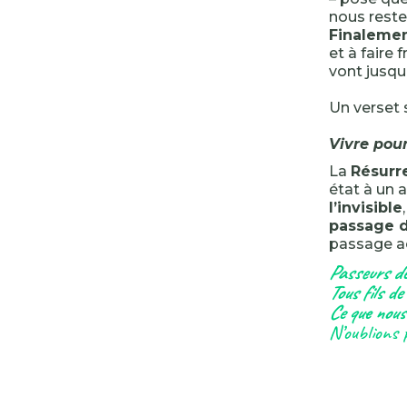
nous rester
Finalemen
et à faire 
vont jusqu
Un verset s
Vivre pour
La
Résurr
état à un 
l’invisible
passage d
passage ac
Passeurs de
Tous fils de
Ce que nous
N’oublions 