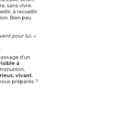
e, sans vivre.
illir, à recueillir
tion. Bien peu
vent pour lui. »
.
 passage d’un
isible à
 communion,
rieux, vivant
,
-nous préparés ?