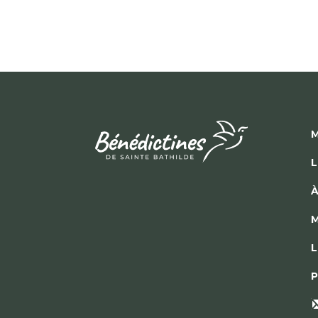
M
L
À
M
L
P