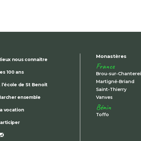
Monastères
ieux nous connaître
France
es 100 ans
Brou-sur-Chantere
Martigné-Briand
 l’école de St Benoît
Saint-Thierry
archer ensemble
Vanves
Bénin
a vocation
Toffo
articiper