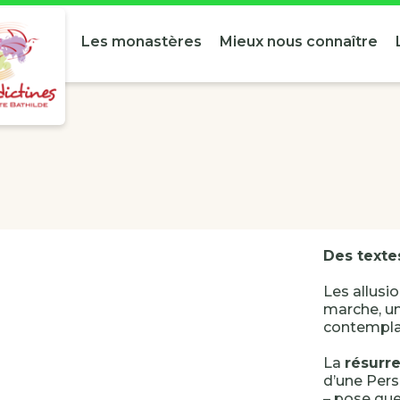
Les monastères
Mieux nous connaître
Des textes
Les allusi
marche, un
contempla
La
résurr
d’une Pers
– pose que