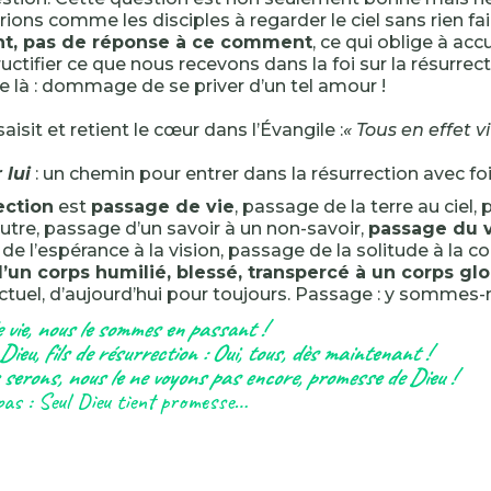
ions comme les disciples à regarder le ciel sans rien fair
t, pas de réponse à ce comment
, ce qui oblige à accue
fructifier ce que nous recevons dans la foi sur la résurrec
e là : dommage de se priver d’un tel amour !
aisit et retient le cœur dans l’Évangile :
« Tous en effet vi
 lui
: un chemin pour entrer dans la résurrection avec foi
ection
est
passage de vie
, passage de la terre au ciel,
autre, passage d’un savoir à un non-savoir,
passage du v
, de l’espérance à la vision, passage de la solitude à la
’un corps humilié, blessé, transpercé à un corps glo
tuel, d’aujourd’hui pour toujours. Passage : y sommes
 vie, nous le sommes en passant !
 Dieu, fils de résurrection : Oui, tous, dès maintenant !
 serons, nous le ne voyons pas encore, promesse de Dieu !
pas : Seul Dieu tient promesse…