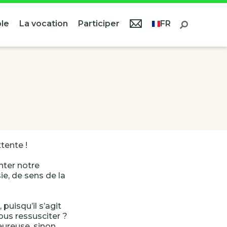
le
La vocation
Participer
FR
tente !
nter notre
e, de sens de la
 puisqu’il s’agit
us ressusciter ?
ureuse, sinon,