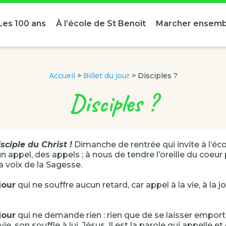
Les 100 ans
À l’école de St Benoît
Marcher ensemb
Accueil
>
Billet du jour
>
Disciples ?
Disciples ?
sciple du Christ !
Dimanche de rentrée qui invite à l’éc
n appel, des appels ; à nous de tendre l’oreille du coeu
a voix de la Sagesse.
jour
qui ne souffre aucun retard, car appel à la vie, à la jo
jour
qui ne demande rien : rien que de se laisser emport
vie, son souffle à lui, Jésus. Il est la parole qui appelle et 