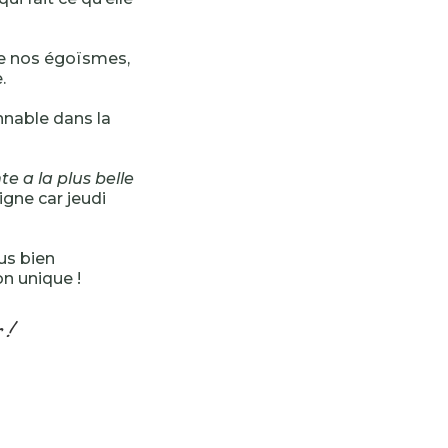
de nos égoïsmes,
.
onnable dans la
e a la plus belle
signe car jeudi
us bien
n unique !
 !