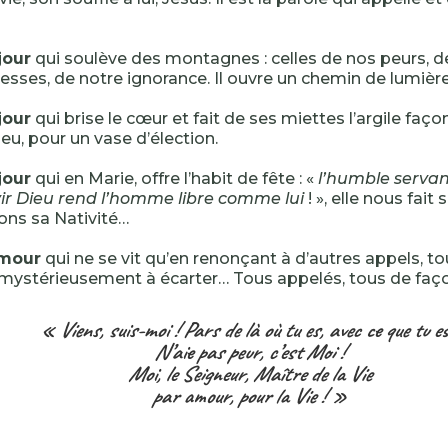
jour
qui soulève des montagnes : celles de nos peurs, 
esses, de notre ignorance. Il ouvre un chemin de lumière
jour
qui brise le cœur et fait de ses miettes l’argile faç
eu, pour un vase d’élection.
jour
qui en Marie, offre l’habit de fête : «
l’humble servant
vir Dieu rend l’homme libre comme lui
! », elle nous fait 
ons sa Nativité…
amour
qui ne se vit qu’en renonçant à d’autres appels, to
 mystérieusement à écarter… Tous appelés, tous de faço
« Viens, suis-moi ! Pars de là où tu es, avec ce que tu es
N’aie pas peur, c’est Moi !
Moi, le Seigneur, Maître de la Vie
par amour, pour la Vie ! »