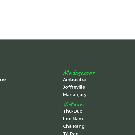
Madagascar
ine
Ambositra
Joffreville
Mananjary
Vietnam
Thu-Duc
Loc Nam
Chà Rang
Tà Pao