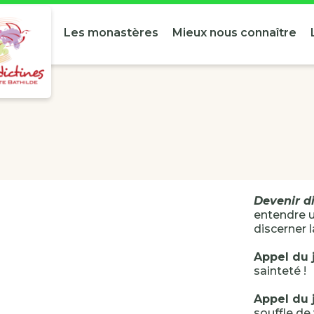
Les monastères
Mieux nous connaître
Devenir di
entendre u
discerner l
Appel du 
sainteté !
Appel du 
souffle de 