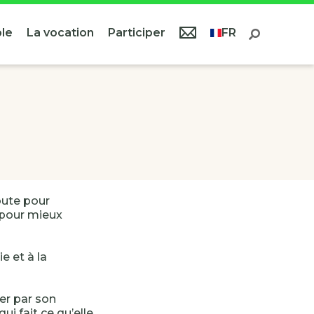
le
La vocation
Participer
FR
oute pour
r pour mieux
ie et à la
er par son
qui fait ce qu’elle