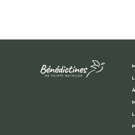
M
L
À
M
L
P