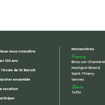
Monastères
ieux nous connaître
France
es 100 ans
Brou-sur-Chantere
Martigné-Briand
 l’école de St Benoît
Saint-Thierry
archer ensemble
Vanves
Bénin
a vocation
Toffo
articiper