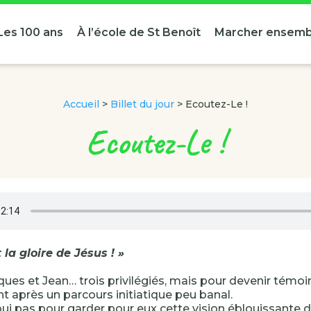
Les 100 ans
À l’école de St Benoît
Marcher ensemb
Accueil
>
Billet du jour
>
Ecoutez-Le !
Ecoutez-Le !
t la gloire de Jésus ! »
ques et Jean… trois privilégiés, mais pour devenir témoin
t après un parcours initiatique peu banal.
ui pas pour garder pour eux cette vision éblouissante de