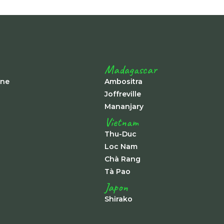
Madagascar
ine
Ambositra
Joffreville
Mananjary
Vietnam
Thu-Duc
Loc Nam
Chà Rang
Tà Pao
Japon
Shirako