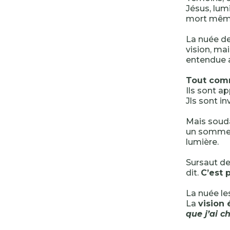
Jésus, lumi
mort mêmes
La nuée d
vision, ma
entendue a
Tout com
Ils sont ap
Jls sont in
Mais souda
un sommeil
lumière.
Sursaut de P
dit.
C’est 
La nuée les
La
vision
que j’ai ch