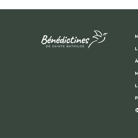
M
L
À
M
L
P