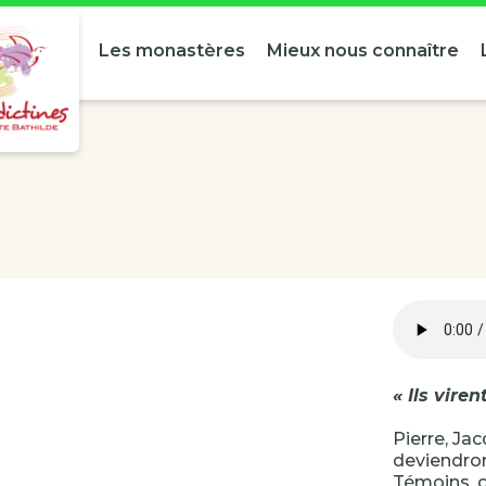
Les monastères
Mieux nous connaître
« Ils viren
Pierre, Jac
deviendron
Témoins, o