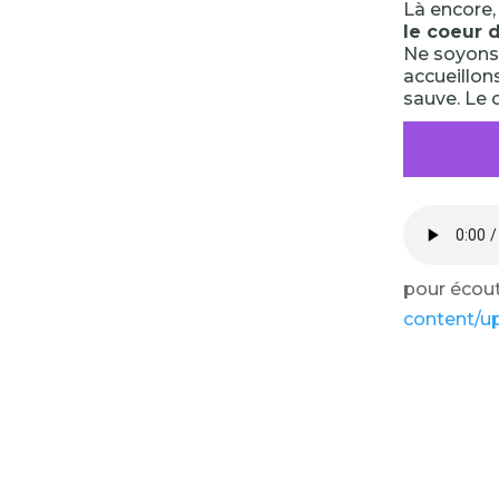
Là encore
le coeur 
Ne soyons 
accueillon
sauve. Le 
pour écoute
content/u