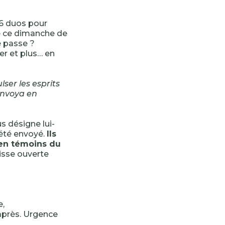
36 duos pour
de ce dimanche de
e passe ?
er et plus… en
ser les esprits
 envoya en
s désigne lui-
été envoyé.
Ils
 en témoins du
aisse ouverte
e,
 après. Urgence