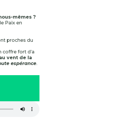
e nous-mêmes ?
de Paix en
sont proches du
 coffre fort d’a
au vent de la
toute espérance
.
-