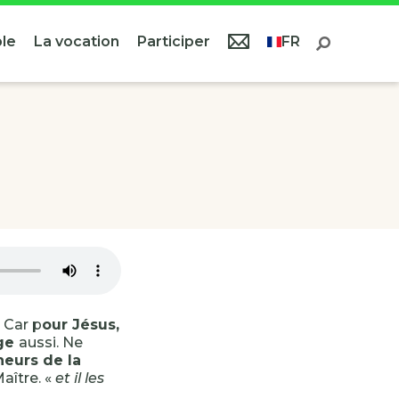
le
La vocation
Participer
FR
 Car p
our Jésus,
nge
aussi. Ne
eurs de la
aître. «
et il les