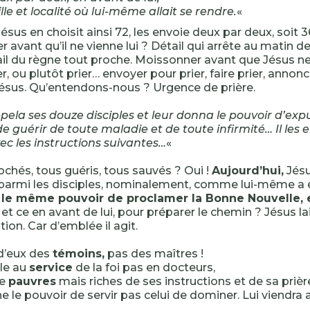
lle et localité où lui-même allait se rendre.
«
ésus en choisit ainsi 72, les envoie deux par deux, soit 
 avant qu’il ne vienne lui ? Détail qui arrête au matin 
étail du règne tout proche. Moissonner avant que Jésus n
, ou plutôt prier… envoyer pour prier, faire prier, annonc
ésus. Qu’entendons-nous ? Urgence de prière.
pela ses douze disciples et leur donna le pouvoir d’expul
e guérir de toute maladie et de toute infirmité… Il les
ec les instructions suivantes…
«
chés, tous guéris, tous sauvés ? Oui !
Aujourd’hui,
Jésu
armi les disciples, nominalement, comme lui-même a 
 le même pouvoir de proclamer la Bonne Nouvelle,
. et ce en avant de lui, pour préparer le chemin ? Jésus l
ion. Car d’emblée il agit.
 d’eux des
témoins,
pas des maîtres !
lle au
service
de la foi pas en docteurs,
ie
pauvres
mais riches de ses instructions et de sa prièr
nne le pouvoir de servir pas celui de dominer. Lui viendra