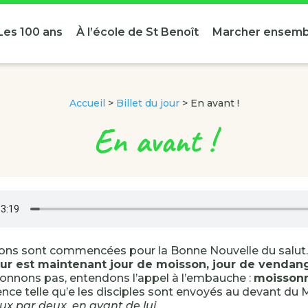
Les 100 ans
À l’école de St Benoît
Marcher ensemb
Accueil
>
Billet du jour
>
En avant !
En avant !
ons sont commencées pour la Bonne Nouvelle du salut.
ur est maintenant jour de moisson, jour de venda
onnons pas, entendons l’appel à l’embauche :
moissonn
ce telle qu’e les disciples sont envoyés au devant du M
x par deux, en avant de lui,