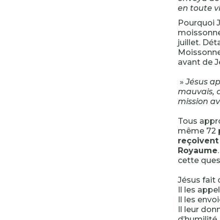
en toute vi
Pourquoi J
moissonner
juillet. D
Moissonner
avant de J
»
Jésus ap
mauvais, d
mission av
Tous appro
même 72 p
reçoivent
Royaume
cette quest
Jésus fait
Il les appe
Il les envo
Il leur do
d’humilité.