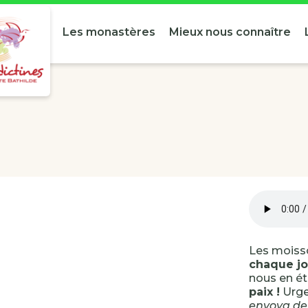
Les monastères
Mieux nous connaître
Les moiss
chaque jo
nous en ét
paix !
Urgen
envoya deu