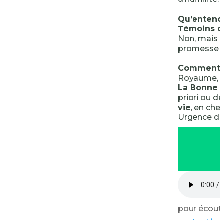
Qu’enten
Témoins o
Non, mais 
promesse 
Comment 
Royaume, 
La Bonne 
priori ou d
vie
, en ch
Urgence d’
pour écoute