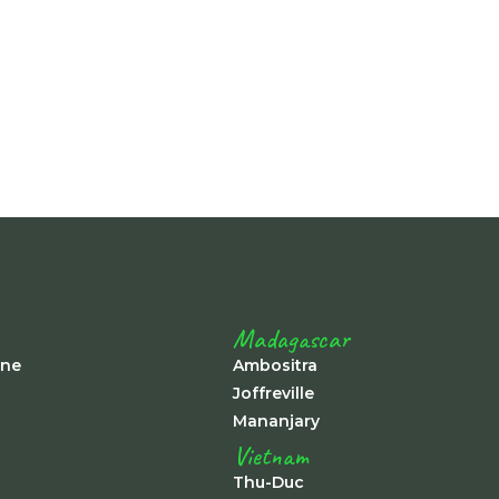
Madagascar
ine
Ambositra
Joffreville
Mananjary
Vietnam
Thu-Duc