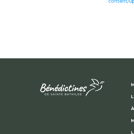
content/u
M
L
À
M
L