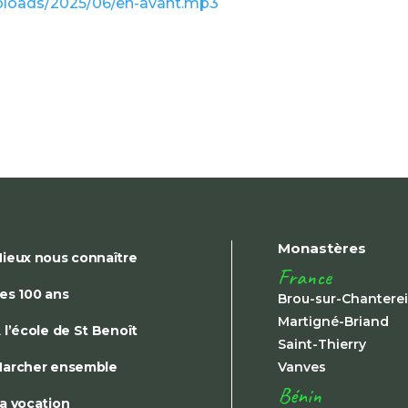
ploads/2025/06/en-avant.mp3
Monastères
ieux nous connaître
France
es 100 ans
Brou-sur-Chantere
Martigné-Briand
 l’école de St Benoît
Saint-Thierry
archer ensemble
Vanves
Bénin
a vocation