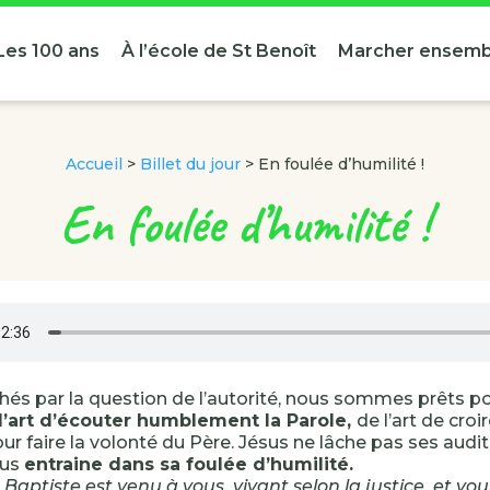
Les 100 ans
À l’école de St Benoît
Marcher ensemb
Accueil
>
Billet du jour
>
En foulée d’humilité !
En foulée d’humilité !
chés par la question de l’autorité, nous sommes prêts p
l’art d’écouter humblement la Parole,
de l’art de croi
ur faire la volonté du Père. Jésus ne lâche pas ses audite
ous
entraine dans sa foulée d’humilité.
 Baptiste est venu à vous, vivant selon la justice, et vo