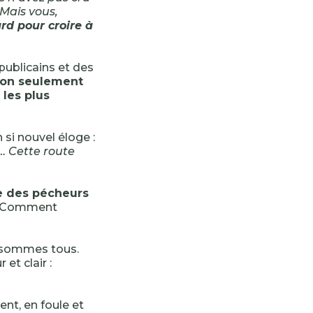
 Mais vous,
ard pour croire à
publicains et des
 non seulement
 les plus
 si nouvel éloge :
e… Cette route
re des pécheurs
. Comment
s sommes tous.
et clair :
ent, en foule et