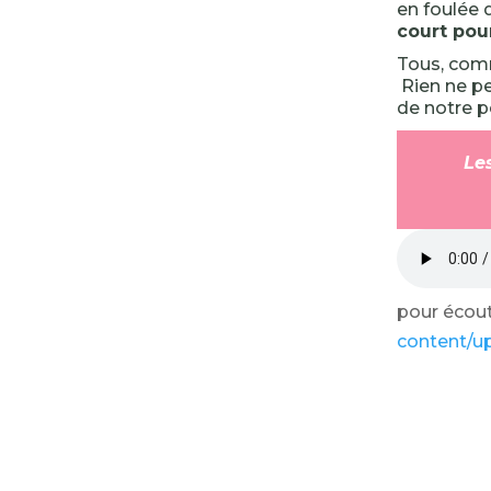
en foulée 
court pour
Tous, comm
Rien ne pe
de notre p
Les
pour écoute
content/u