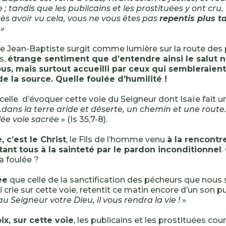
 ; tandis que les publicains et les prostituées y ont cru.
 avoir vu cela, vous ne vous êtes pas
repentis plus t
 »
de Jean-Baptiste surgit comme lumière sur la route des 
s,
étrange sentiment que d’entendre ainsi le salut
ous, mais surtout accueilli par ceux qui sembleraient
e la source. Quelle foulée d’humilité !
 celle d’évoquer cette voie du Seigneur dont Isaïe fait un
…dans la terre aride et déserte, un chemin et une rout
ée voie sacrée
» (Is 35,7-8).
, c’est le Christ
, le Fils de l’homme venu
à la rencont
itant tous à la sainteté par le pardon inconditionnel
a foulée ?
ée
que celle de la sanctification des pécheurs que nou
 crie sur cette voie, retentit ce matin encore d’un son pur 
u Seigneur votre Dieu, il vous rendra la vie !
»
ix, sur cette voie
, les publicains et les prostituées cour