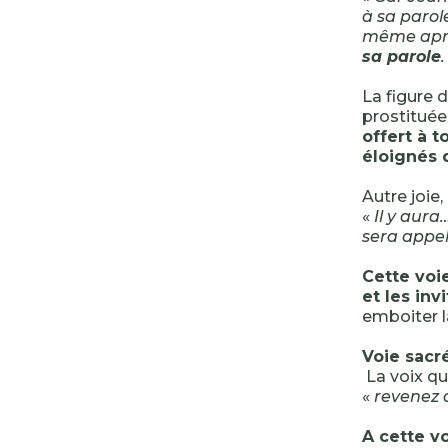
à sa parole
même après
sa parole
.
La figure 
prostituée
offert à t
éloignés d
Autre joie,
«
Il y aura
sera appel
Cette voie
et les inv
emboiter l
Voie sacr
La voix qui
«
revenez a
A cette vo