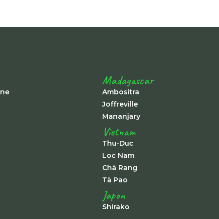
Madagascar
ine
Ambositra
Joffreville
Mananjary
Vietnam
Thu-Duc
Loc Nam
Chà Rang
Tà Pao
Japon
Shirako