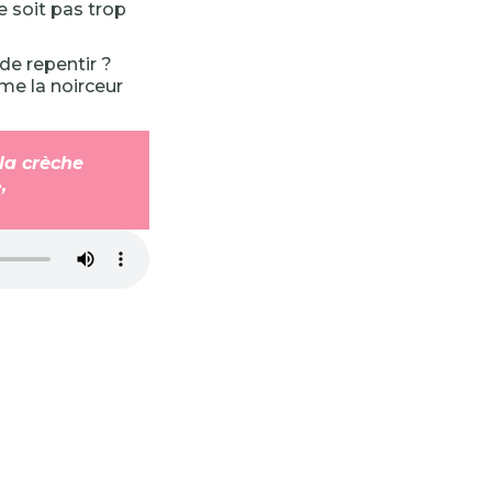
e soit pas trop
de repentir ?
me la noirceur
 la crèche
,
-