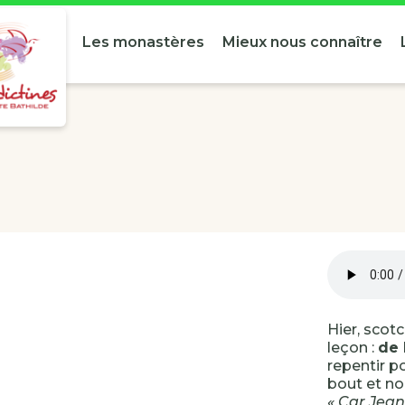
Les monastères
Mieux nous connaître
Hier, scot
leçon :
de 
repentir po
bout et n
« Car Jean