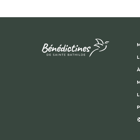
M
L
À
M
L
P