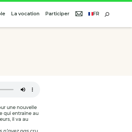
le
La vocation
Participer
FR
our une nouvelle
re qui entraine au
urs, il va au
us n’avez pas cru