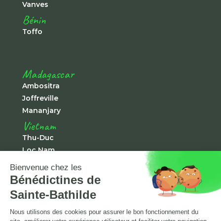
Vanves
Bénin
Toffo
Madagascar
Ambositra
Joffreville
Mananjary
Vietnam
Thu-Duc
Loc Nam
Chà Rang
Tà Pao
Japon
Shirako