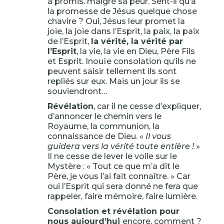
a promis. malgré sa peur. Sent-il qu’à
la promesse de Jésus quelque chose
chavire ? Oui, Jésus leur promet la
joie, la joie dans l’Esprit, la paix, la paix
de l’Esprit,
la vérité, la vérité par
l’Esprit
, la vie, la vie en Dieu, Père Fils
et Esprit. Inouïe consolation qu’ils ne
peuvent saisir tellement ils sont
repliés sur eux. Mais un jour ils se
souviendront…
Révélation
, car il ne cesse d’expliquer,
d’annoncer le chemin vers le
Royaume, la communion, la
connaissance de Dieu. «
Il vous
guidera vers la vérité toute entière !
»
Il ne cesse de lever le voile sur le
Mystère : « Tout ce que m’a dit le
Père, je vous l’ai fait connaître. » Car
oui l’Esprit qui sera donné ne fera que
rappeler, faire mémoire, faire lumière.
Consolation et révélation pour
nous aujourd’hui
encore, comment ?