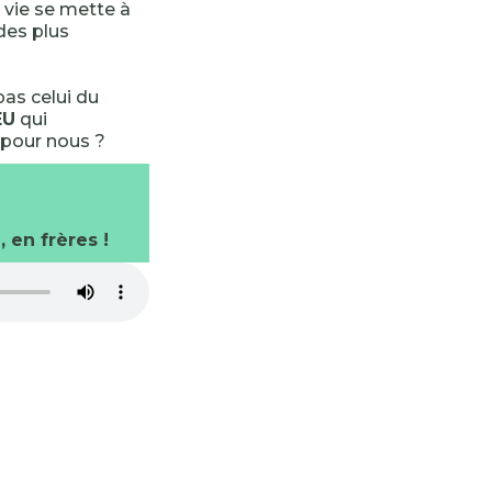
e vie se mette à
des plus
pas celui du
EU
qui
d pour nous ?
 en frères !
-