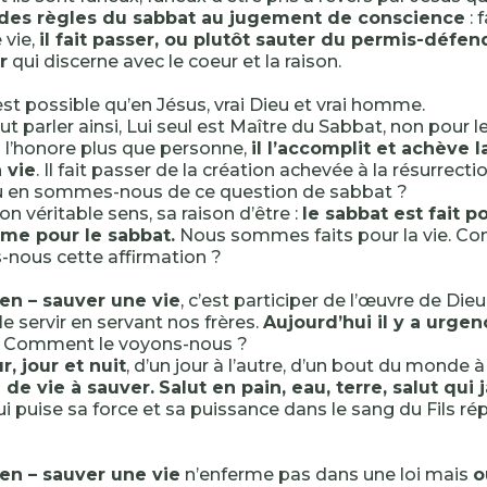
des règles du sabbat au jugement de conscience
: 
 vie,
il fait passer, ou plutôt sauter du permis-défend
r
qui discerne avec le coeur et la raison.
est possible qu’en Jésus, vrai Dieu et vrai homme.
ut parler ainsi, Lui seul est Maître du Sabbat, non pour 
il l’honore plus que personne,
il l’accomplit et achève l
 vie
. Il fait passer de la création achevée à la résurrecti
ù en sommes-nous de ce question de sabbat ?
 son véritable sens, sa raison d’être :
le sabbat est fait 
me pour le sabbat.
Nous sommes faits pour la vie. 
nous cette affirmation ?
ien – sauver une vie
, c’est participer de l’œuvre de Dieu,
, le servir en servant nos frères.
Aujourd’hui il y a urge
. Comment le voyons-nous ?
r, jour et nuit
, d’un jour à l’autre, d’un bout du monde à l
de vie à sauver.
Salut en pain, eau, terre, salut qui j
qui puise sa force et sa puissance dans le sang du Fils ré
ien – sauver une vie
n’enferme pas dans une loi mais
o