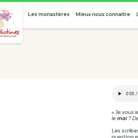
Les monastères
Mieux nous connaître
« Je vous l
le
ma
l ? 
Les scribe
question et