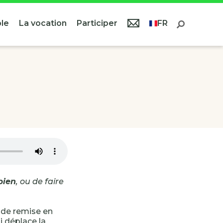
le
La vocation
Participer
FR
bien
, ou de faire
 de remise en
ui déplace la