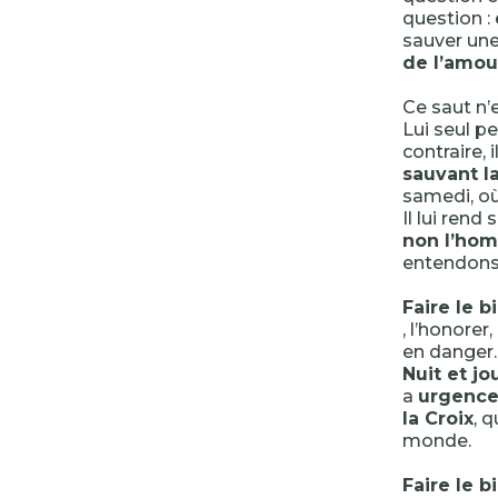
question :
sauver une
de l’amou
Ce saut n’
Lui seul pe
contraire, 
sauvant la
samedi, o
Il lui rend
non l’hom
entendons-
Faire le b
, l’honorer
en danger
Nuit et jou
a
urgence 
la Croix
, 
monde.
Faire le b