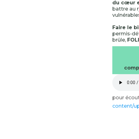
du cœur et
battre au 
vulnérable
Faire le b
permis-déf
brûle,
FOL
compt
pour écoute
content/u