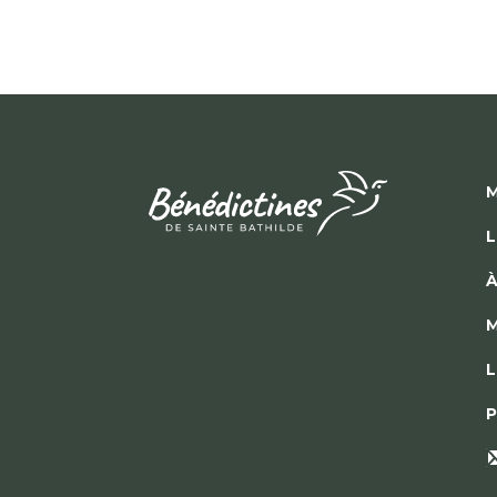
M
L
À
M
L
P