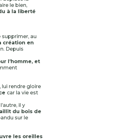
faire le bien,
u à la liberté
le supprimer, au
a création en
on. Depuis
pour l’homme, et
Comment
 lui rendre gloire
nce
car la vie est
’autre, il y
aillit du bois de
pandu sur le
uvre les oreilles