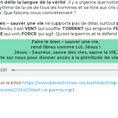
 délie la langue de la vérité
: il y a urgence que notr
rythme de la vie de tous les hommes et se livre aux cris 
s. Que faisons-nous concrètement ?
ien – sauver une vie
ne supporte pas de délai, surtout 
endu, il est
VENT
qui souffle,
TORRENT
qui emporte,
F
IE
qui voit,
FORCE
qui agit. Qu’est le permis et le défen
Faire le bien – sauver une vie,
rend libres comme Lui, Jésus !
Jésus – Sauveur, sauve des vies, sauve la VIE,
e sur nous pour donner accès à la plénitude de vie,
r le billet
https://www.benedictines-ste-bathilde.fr/wp
ploads/2024/09/est-ce-permis.mp3