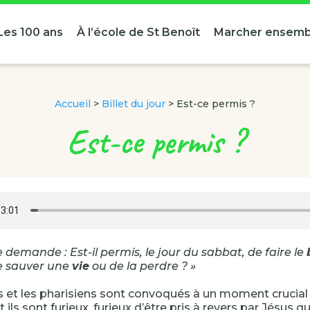
Les 100 ans
À l’école de St Benoît
Marcher ensemb
Accueil
>
Billet du jour
>
Est-ce permis ?
Est-ce permis ?
e demande : Est-il permis, le jour du sabbat, de faire le
De sauver une
vie
ou de la perdre ? »
s et les pharisiens sont convoqués à un moment crucial
 ils sont furieux, furieux d’être pris à revers par Jésus q